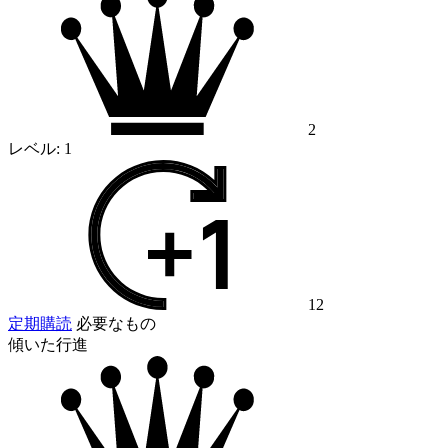
2
レベル:
1
12
定期購読
必要なもの
傾いた行進