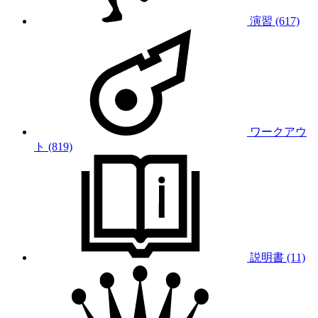
演習 (617)
ワークアウ
ト (819)
説明書 (11)