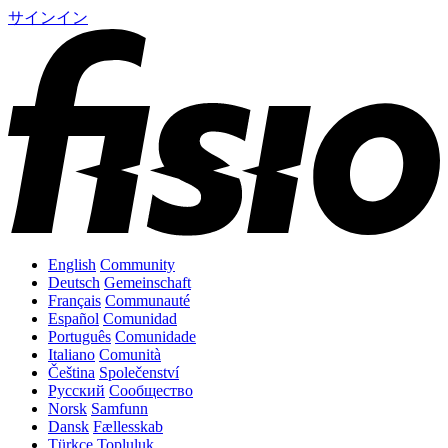
サインイン
English
Community
Deutsch
Gemeinschaft
Français
Communauté
Español
Comunidad
Português
Comunidade
Italiano
Comunità
Čeština
Společenství
Русский
Сообщество
Norsk
Samfunn
Dansk
Fællesskab
Türkçe
Topluluk