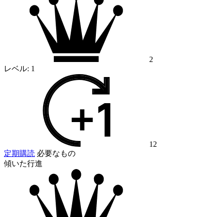
2
レベル:
1
12
定期購読
必要なもの
傾いた行進