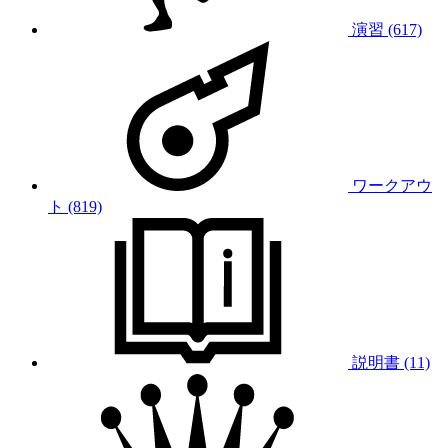
演習 (617)
ワークアウ
ト (819)
説明書 (11)