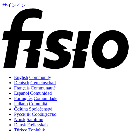
サインイン
English
Community
Deutsch
Gemeinschaft
Français
Communauté
Español
Comunidad
Português
Comunidade
Italiano
Comunità
Čeština
Společenství
Русский
Сообщество
Norsk
Samfunn
Dansk
Fællesskab
Türkçe
Topluluk