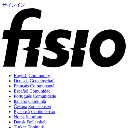
サインイン
English
Community
Deutsch
Gemeinschaft
Français
Communauté
Español
Comunidad
Português
Comunidade
Italiano
Comunità
Čeština
Společenství
Русский
Сообщество
Norsk
Samfunn
Dansk
Fællesskab
Türkçe
Topluluk