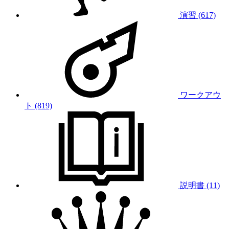
演習 (617)
ワークアウ
ト (819)
説明書 (11)