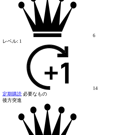
6
レベル:
1
14
定期購読
必要なもの
後方突進