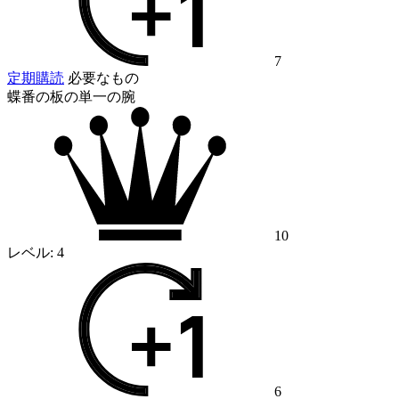
7
定期購読
必要なもの
蝶番の板の単一の腕
10
レベル:
4
6