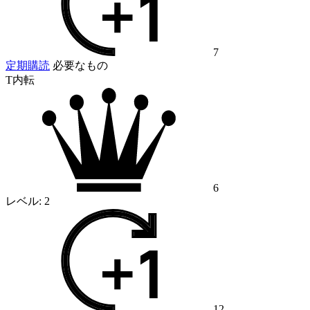
7
定期購読
必要なもの
T内転
6
レベル:
2
12