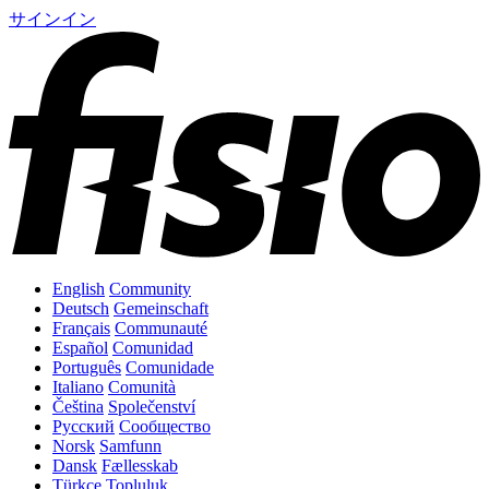
サインイン
English
Community
Deutsch
Gemeinschaft
Français
Communauté
Español
Comunidad
Português
Comunidade
Italiano
Comunità
Čeština
Společenství
Русский
Сообщество
Norsk
Samfunn
Dansk
Fællesskab
Türkçe
Topluluk