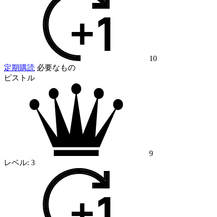
10
定期購読
必要なもの
ピストル
9
レベル:
3