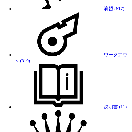
演習 (617)
ワークアウ
ト (819)
説明書 (11)