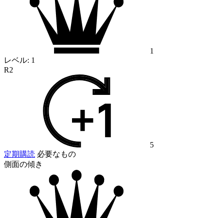
1
レベル:
1
R2
5
定期購読
必要なもの
側面の傾き