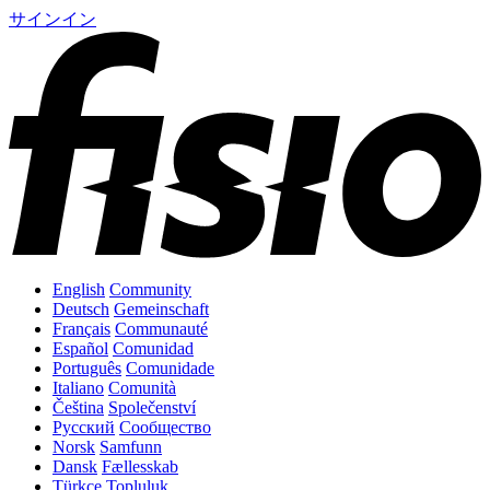
サインイン
English
Community
Deutsch
Gemeinschaft
Français
Communauté
Español
Comunidad
Português
Comunidade
Italiano
Comunità
Čeština
Společenství
Русский
Сообщество
Norsk
Samfunn
Dansk
Fællesskab
Türkçe
Topluluk