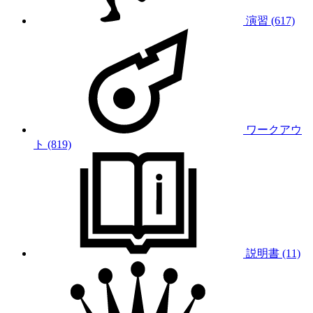
演習 (617)
ワークアウ
ト (819)
説明書 (11)