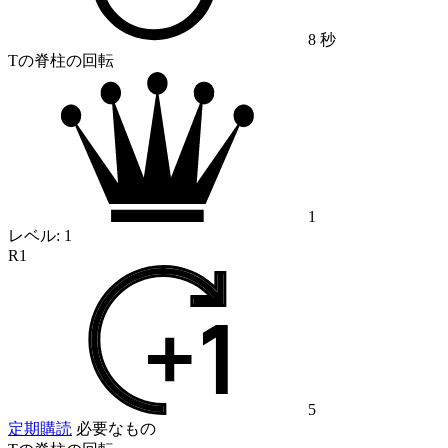
8 秒
Tの脊柱の回転
1
レベル:
1
R1
5
定期購読
必要なもの