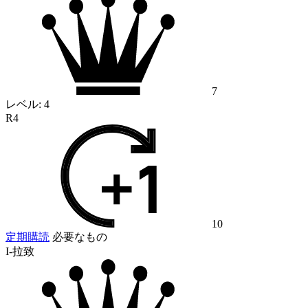
7
レベル:
4
R4
10
定期購読
必要なもの
I-拉致