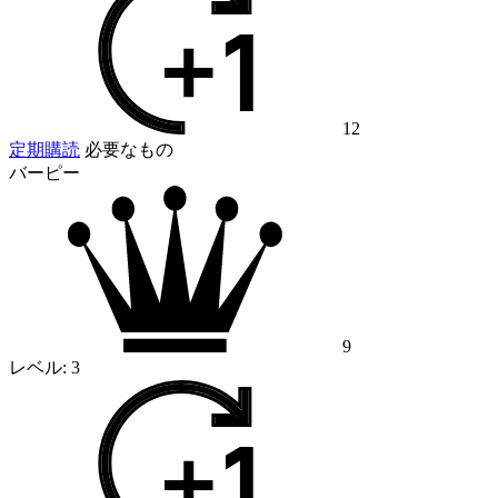
12
定期購読
必要なもの
バーピー
9
レベル:
3