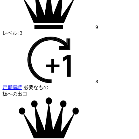
9
レベル:
3
8
定期購読
必要なもの
板への出口