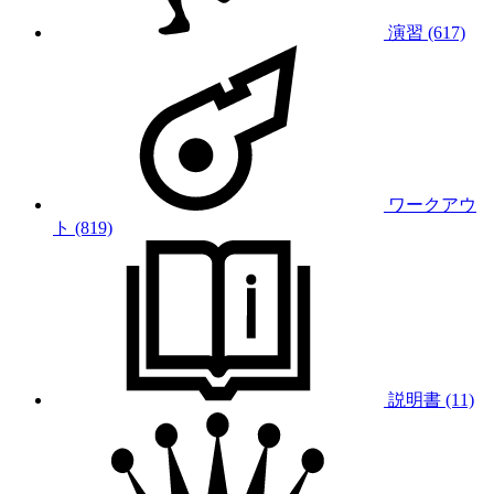
演習 (617)
ワークアウ
ト (819)
説明書 (11)