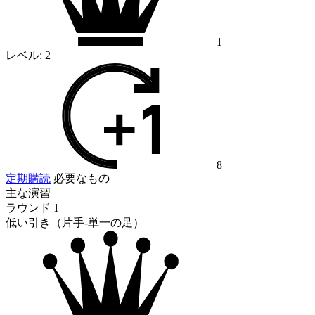
1
レベル:
2
8
定期購読
必要なもの
主な演習
ラウンド 1
低い引き（片手-単一の足）