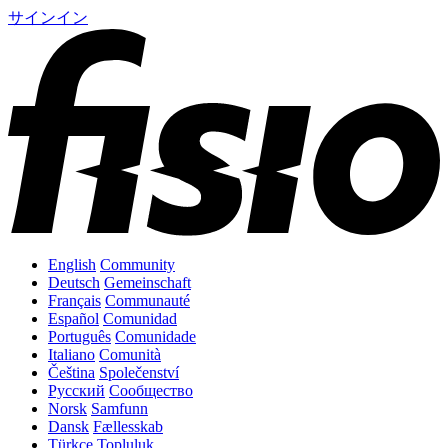
サインイン
English
Community
Deutsch
Gemeinschaft
Français
Communauté
Español
Comunidad
Português
Comunidade
Italiano
Comunità
Čeština
Společenství
Русский
Сообщество
Norsk
Samfunn
Dansk
Fællesskab
Türkçe
Topluluk