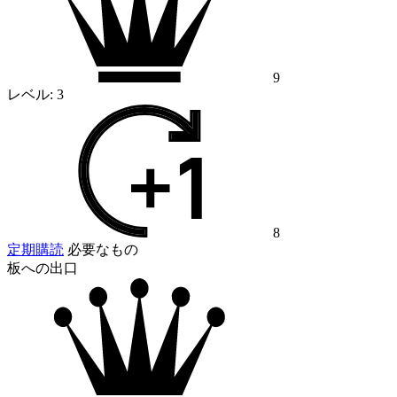
9
レベル:
3
8
定期購読
必要なもの
板への出口