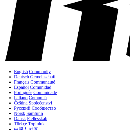
English
Community
Deutsch
Gemeinschaft
Français
Communauté
Español
Comunidad
Português
Comunidade
Italiano
Comunità
Čeština
Společenství
Русский
Сообщество
Norsk
Samfunn
Dansk
Fællesskab
Türkçe
Topluluk
中國人
社区