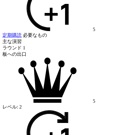
5
定期購読
必要なもの
主な演習
ラウンド 1
板への出口
5
レベル:
2