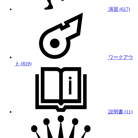
演習 (617)
ワークアウ
ト (819)
説明書 (11)