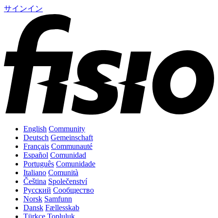
サインイン
English
Community
Deutsch
Gemeinschaft
Français
Communauté
Español
Comunidad
Português
Comunidade
Italiano
Comunità
Čeština
Společenství
Русский
Сообщество
Norsk
Samfunn
Dansk
Fællesskab
Türkçe
Topluluk