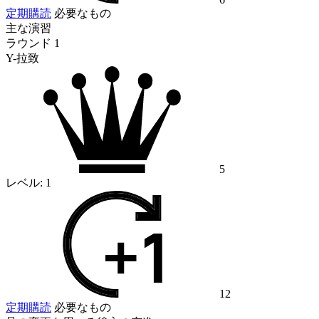
定期購読
必要なもの
主な演習
ラウンド 1
Y-拉致
5
レベル:
1
12
定期購読
必要なもの