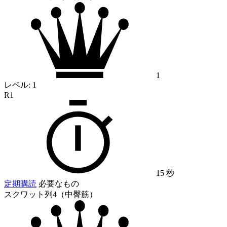
1
レベル:
1
R1
15 秒
定期購読
必要なもの
スクワット列4（中臀筋）