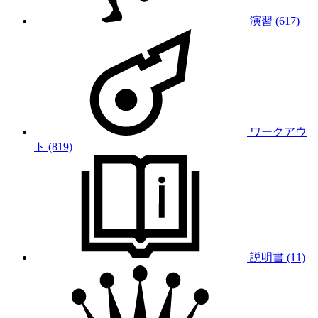
演習 (617)
ワークアウ
ト (819)
説明書 (11)