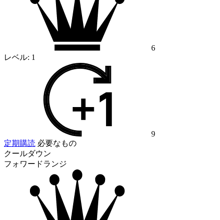
6
レベル:
1
9
定期購読
必要なもの
クールダウン
フォワードランジ