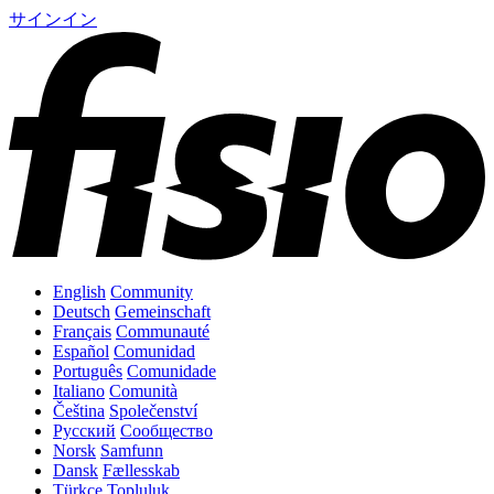
サインイン
English
Community
Deutsch
Gemeinschaft
Français
Communauté
Español
Comunidad
Português
Comunidade
Italiano
Comunità
Čeština
Společenství
Русский
Сообщество
Norsk
Samfunn
Dansk
Fællesskab
Türkçe
Topluluk