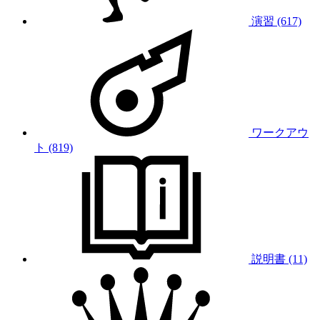
演習 (617)
ワークアウ
ト (819)
説明書 (11)