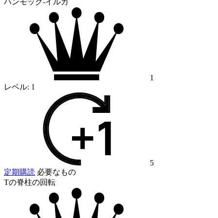
ハンモック-イルカ
1
レベル:
1
5
定期購読
必要なもの
Tの脊柱の回転