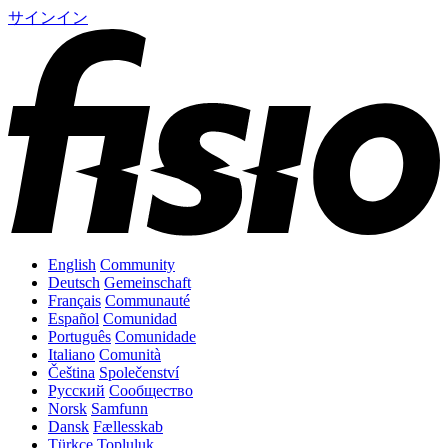
サインイン
English
Community
Deutsch
Gemeinschaft
Français
Communauté
Español
Comunidad
Português
Comunidade
Italiano
Comunità
Čeština
Společenství
Русский
Сообщество
Norsk
Samfunn
Dansk
Fællesskab
Türkçe
Topluluk