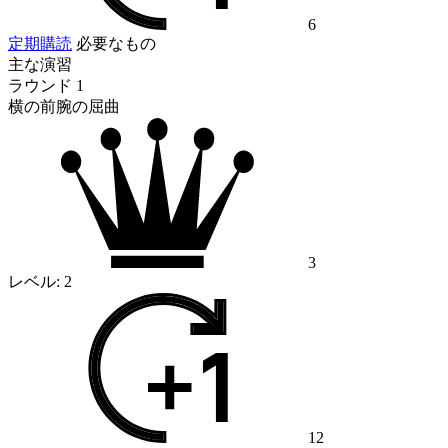
6
定期購読
必要なもの
主な演習
ラウンド 1
横の前腕の屈曲
3
レベル:
2
12