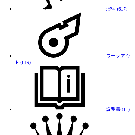
演習 (617)
ワークアウ
ト (819)
説明書 (11)