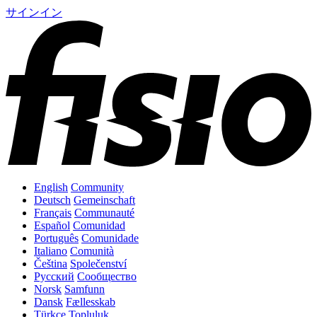
サインイン
English
Community
Deutsch
Gemeinschaft
Français
Communauté
Español
Comunidad
Português
Comunidade
Italiano
Comunità
Čeština
Společenství
Русский
Сообщество
Norsk
Samfunn
Dansk
Fællesskab
Türkçe
Topluluk