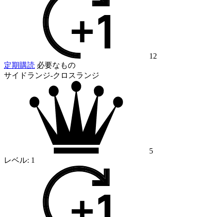
12
定期購読
必要なもの
サイドランジ-クロスランジ
5
レベル:
1