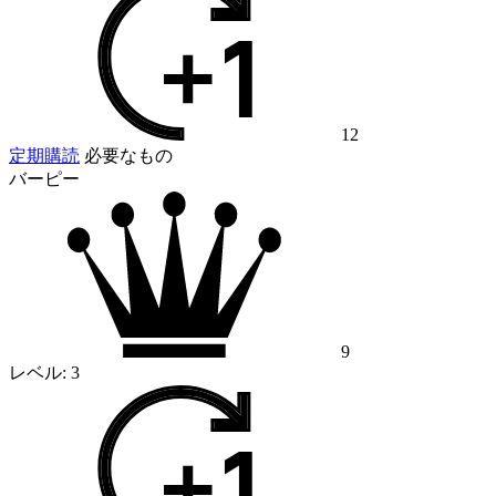
12
定期購読
必要なもの
バーピー
9
レベル:
3