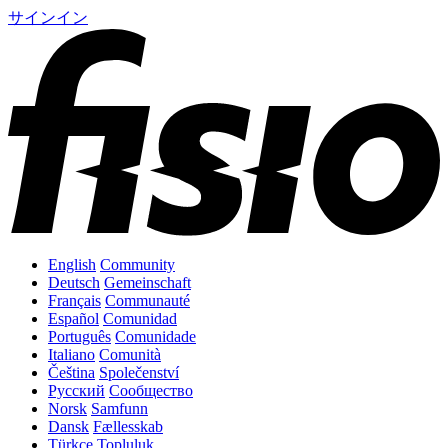
サインイン
English
Community
Deutsch
Gemeinschaft
Français
Communauté
Español
Comunidad
Português
Comunidade
Italiano
Comunità
Čeština
Společenství
Русский
Сообщество
Norsk
Samfunn
Dansk
Fællesskab
Türkçe
Topluluk