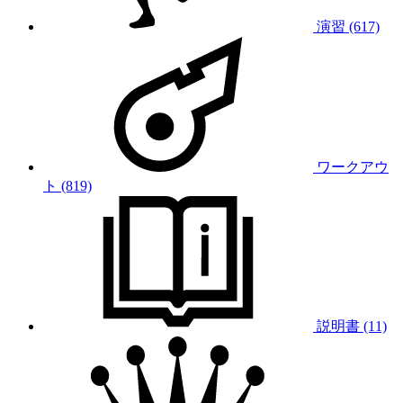
演習 (617)
ワークアウ
ト (819)
説明書 (11)