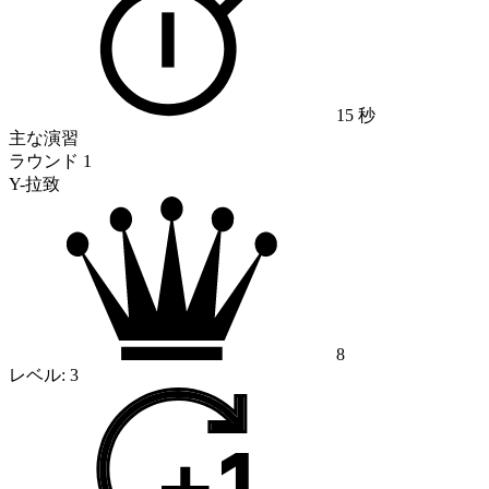
15 秒
主な演習
ラウンド 1
Y-拉致
8
レベル:
3