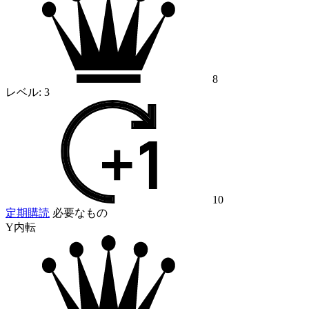
8
レベル:
3
10
定期購読
必要なもの
Y内転