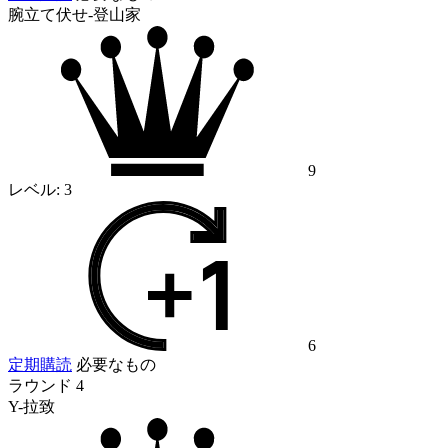
腕立て伏せ-登山家
9
レベル:
3
6
定期購読
必要なもの
ラウンド 4
Y-拉致