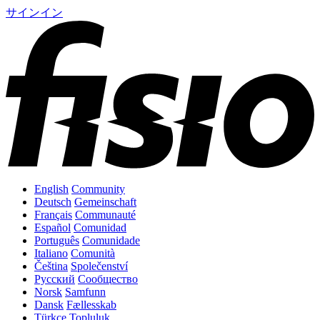
サインイン
English
Community
Deutsch
Gemeinschaft
Français
Communauté
Español
Comunidad
Português
Comunidade
Italiano
Comunità
Čeština
Společenství
Русский
Сообщество
Norsk
Samfunn
Dansk
Fællesskab
Türkçe
Topluluk