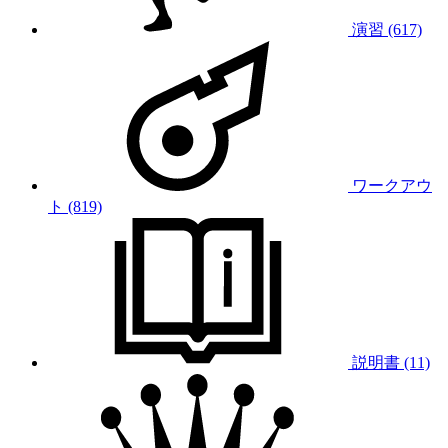
演習 (617)
ワークアウ
ト (819)
説明書 (11)