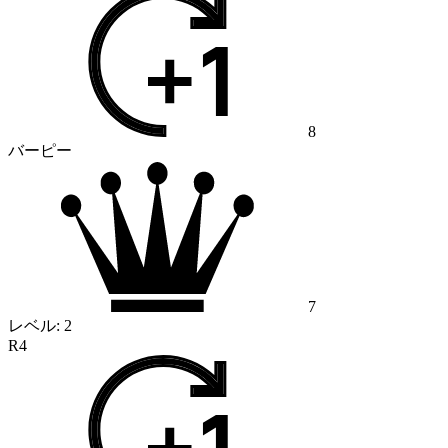
8
バーピー
7
レベル:
2
R4