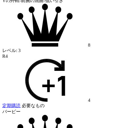
Yの外転-前腕の屈曲-低い引き
8
レベル:
3
R4
4
定期購読
必要なもの
バーピー