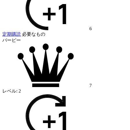
6
定期購読
必要なもの
バーピー
7
レベル:
2