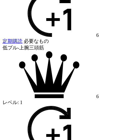
6
定期購読
必要なもの
低プル-上腕三頭筋
6
レベル:
1