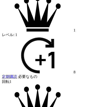
1
レベル:
1
8
定期購読
必要なもの
回転1