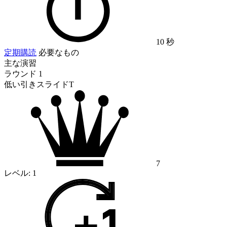
10 秒
定期購読
必要なもの
主な演習
ラウンド 1
低い引きスライドT
7
レベル:
1