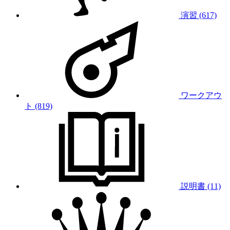
演習 (617)
ワークアウ
ト (819)
説明書 (11)