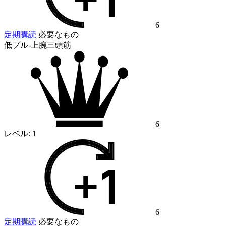
6
定期購読
必要なもの
低プル-上腕三頭筋
6
レベル:
1
6
定期購読
必要なもの