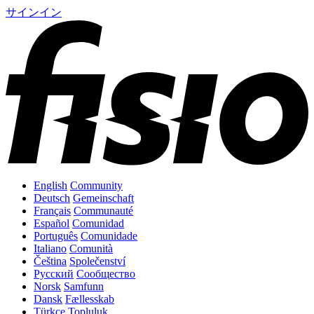
サインイン
English
Community
Deutsch
Gemeinschaft
Français
Communauté
Español
Comunidad
Português
Comunidade
Italiano
Comunità
Čeština
Společenství
Русский
Сообщество
Norsk
Samfunn
Dansk
Fællesskab
Türkçe
Topluluk