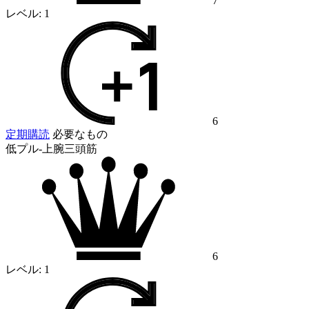
7
レベル:
1
6
定期購読
必要なもの
低プル-上腕三頭筋
6
レベル:
1