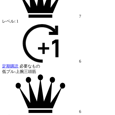
7
レベル:
1
6
定期購読
必要なもの
低プル-上腕三頭筋
6