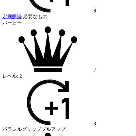
6
定期購読
必要なもの
バーピー
7
レベル:
2
8
パラレルグリッププルアップ