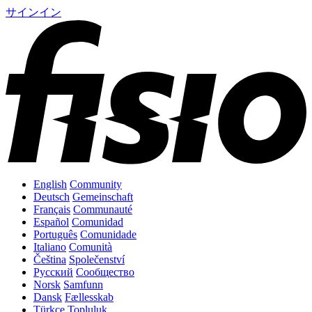
サインイン
English
Community
Deutsch
Gemeinschaft
Français
Communauté
Español
Comunidad
Português
Comunidade
Italiano
Comunità
Čeština
Společenství
Русский
Сообщество
Norsk
Samfunn
Dansk
Fællesskab
Türkçe
Topluluk