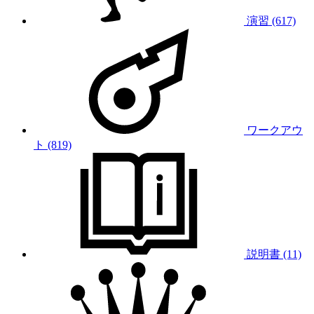
演習 (617)
ワークアウ
ト (819)
説明書 (11)