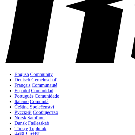
English
Community
Deutsch
Gemeinschaft
Français
Communauté
Español
Comunidad
Português
Comunidade
Italiano
Comunità
Čeština
Společenství
Русский
Сообщество
Norsk
Samfunn
Dansk
Fællesskab
Türkçe
Topluluk
中國人
社区