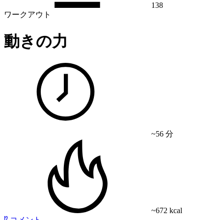
138
ワークアウト
動きの力
~56 分
~672 kcal
⁉️
コメント