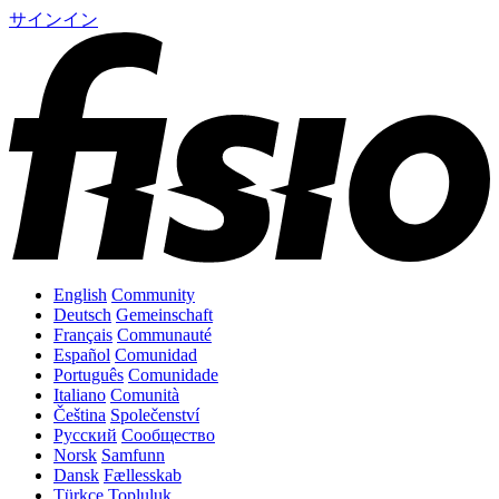
サインイン
English
Community
Deutsch
Gemeinschaft
Français
Communauté
Español
Comunidad
Português
Comunidade
Italiano
Comunità
Čeština
Společenství
Русский
Сообщество
Norsk
Samfunn
Dansk
Fællesskab
Türkçe
Topluluk