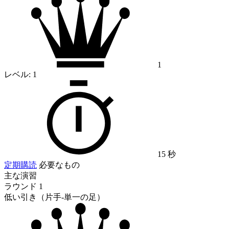
1
レベル:
1
15 秒
定期購読
必要なもの
主な演習
ラウンド 1
低い引き（片手-単一の足）