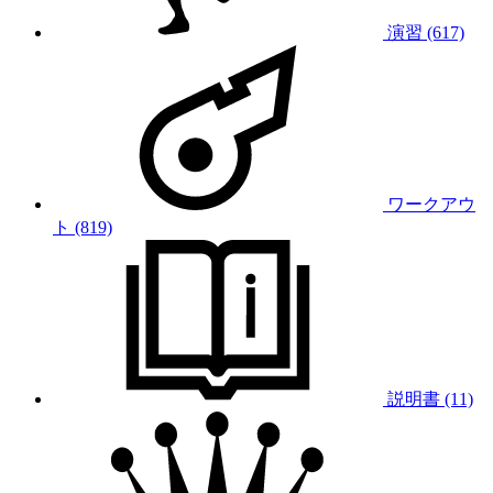
演習 (617)
ワークアウ
ト (819)
説明書 (11)