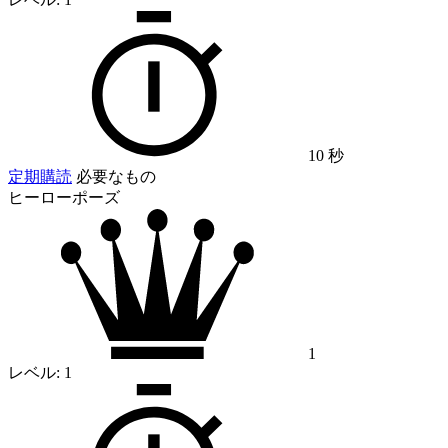
10 秒
定期購読
必要なもの
ヒーローポーズ
1
レベル:
1