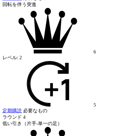
回転を伴う突進
6
レベル:
2
5
定期購読
必要なもの
ラウンド 4
低い引き（片手-単一の足）