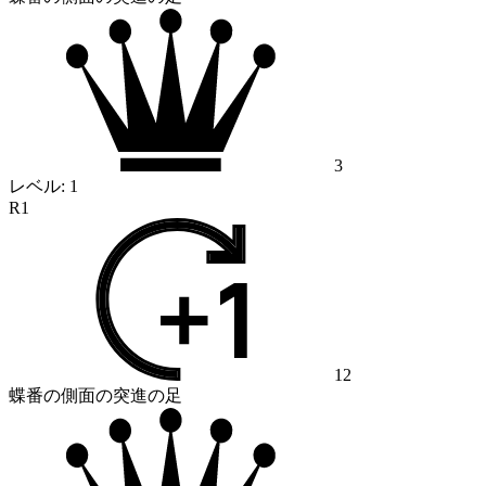
3
レベル:
1
R1
12
蝶番の側面の突進の足