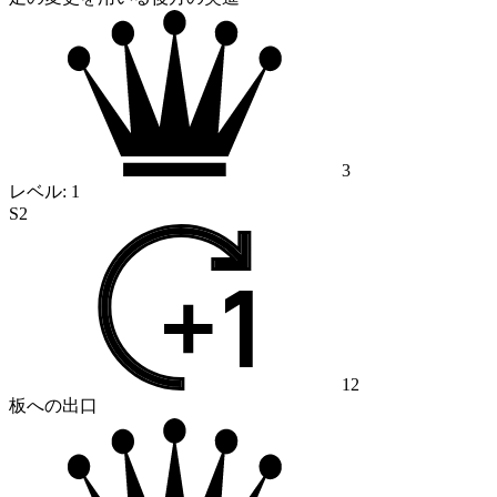
3
レベル:
1
S2
12
板への出口