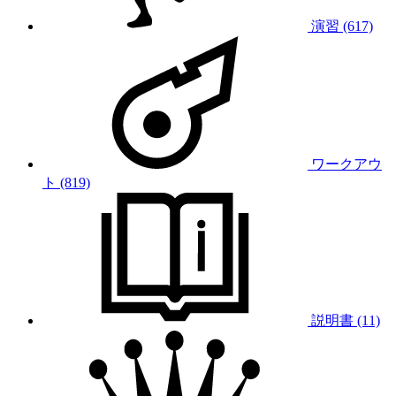
演習 (617)
ワークアウ
ト (819)
説明書 (11)