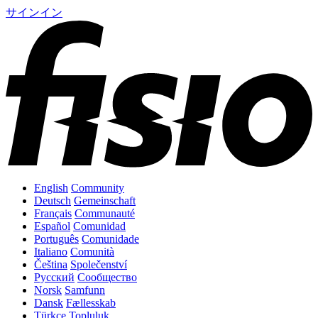
サインイン
English
Community
Deutsch
Gemeinschaft
Français
Communauté
Español
Comunidad
Português
Comunidade
Italiano
Comunità
Čeština
Společenství
Русский
Сообщество
Norsk
Samfunn
Dansk
Fællesskab
Türkçe
Topluluk