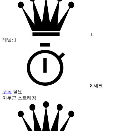
1
레벨:
1
8 세크
구독
필요
이두근 스트레칭