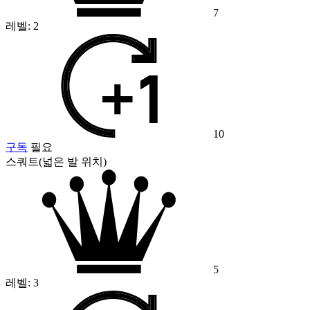
7
레벨:
2
10
구독
필요
스쿼트(넓은 발 위치)
5
레벨:
3