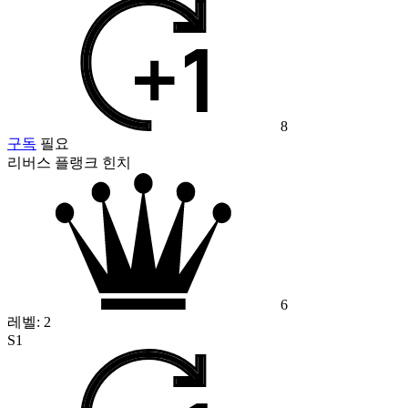
8
구독
필요
리버스 플랭크 힌치
6
레벨:
2
S1