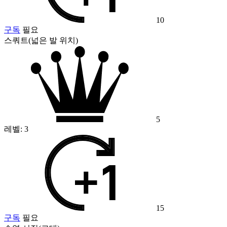
10
구독
필요
스쿼트(넓은 발 위치)
5
레벨:
3
15
구독
필요