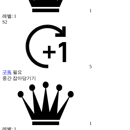
1
레벨:
1
S2
5
구독
필요
중간 잡아당기기
1
레벨:
1