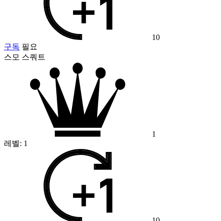
10
구독
필요
스모 스쿼트
1
레벨:
1
10