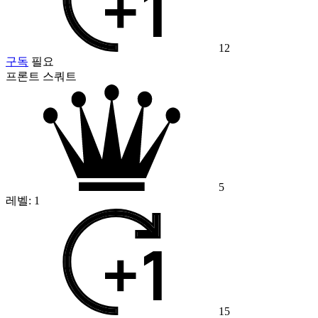
12
구독
필요
프론트 스쿼트
5
레벨:
1
15