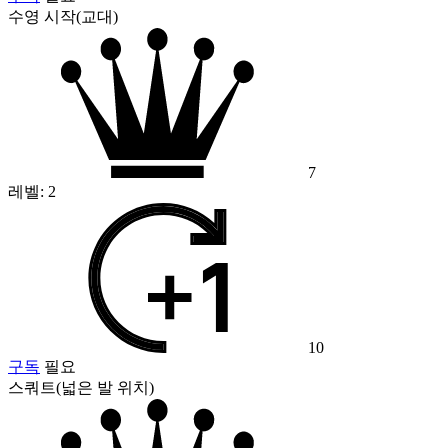
수영 시작(교대)
7
레벨:
2
10
구독
필요
스쿼트(넓은 발 위치)