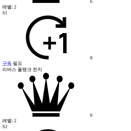
6
레벨:
2
S1
8
구독
필요
리버스 플랭크 힌치
6
레벨:
2
S2