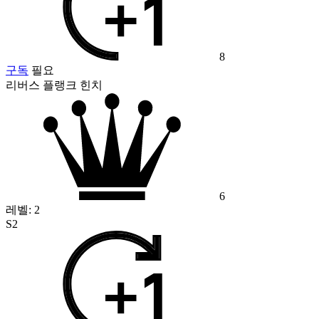
8
구독
필요
리버스 플랭크 힌치
6
레벨:
2
S2