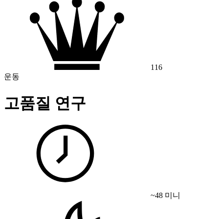
116
운동
고품질 연구
~48 미니