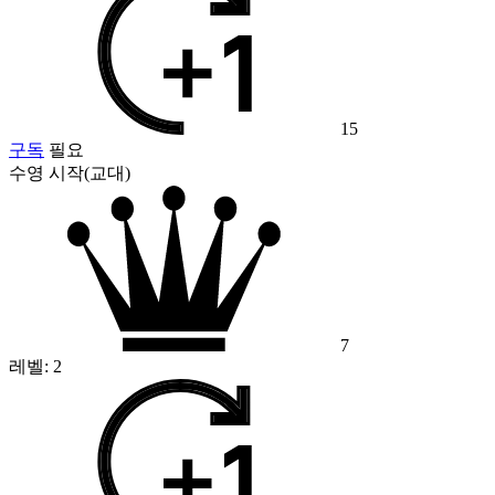
15
구독
필요
수영 시작(교대)
7
레벨:
2