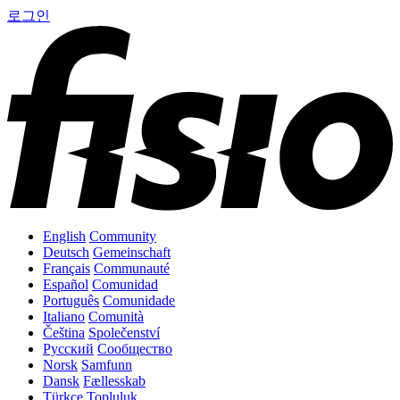
로그인
English
Community
Deutsch
Gemeinschaft
Français
Communauté
Español
Comunidad
Português
Comunidade
Italiano
Comunità
Čeština
Společenství
Русский
Сообщество
Norsk
Samfunn
Dansk
Fællesskab
Türkçe
Topluluk