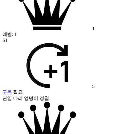
1
레벨:
1
S1
5
구독
필요
단일 다리 엉덩이 경첩