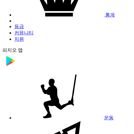
통계
등급
커뮤니티
지원
피지오 앱
운동