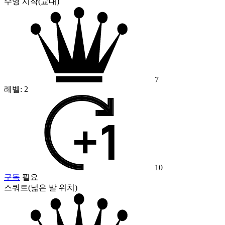
수영 시작(교대)
7
레벨:
2
10
구독
필요
스쿼트(넓은 발 위치)