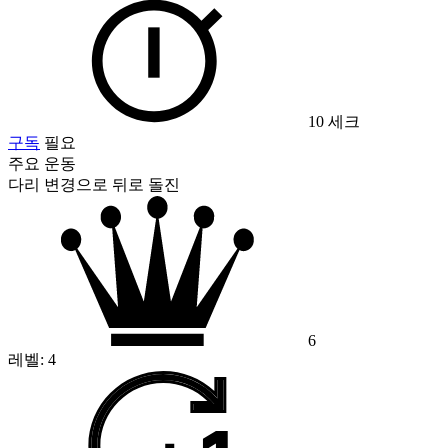
10 세크
구독
필요
주요 운동
다리 변경으로 뒤로 돌진
6
레벨:
4