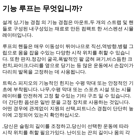
기능 루프는 무엇입니까?
설계 상,기능 경첩 의 기능 경첩은 마운트,두 개의 스트랩 및 핸
들로 구성된 내구성있는 재료로 만든 컴팩트 한 서스펜션 시뮬
레이터입니다.
루프의 핸들은 매우 이동성이 뛰어나므로 직선,역방향,병렬 그
립으로 몸을 잡을 수있는 다양한 시작 위치를 취할 수 있습니
다. 또한 판자,정강이 굴곡,폭발적인 팔 굽혀 펴기,비스듬한 크
런치,파이크,다리를 옆으로 당기는 등 많은 운동에서 손잡이가
다리의 발목을 고정하는 데 사용됩니다.
트릭스 피지오의 기능적인 힌지는 수평 막대 또는 안정적인 기
초에 부착됩니다. 나무,수평 막대 또는 스포츠 시설 또는 시뮬
레이터를 안전하게 고정 할 수있는 기타 구조 일 수 있습니다.
더 간단한 옵션은 일반 문을 고정 장치로 사용하는 것입니다.
어떤 경우에 관계없이 지원의 선택,피트니스 경첩이 단단히 높
이에 고정되어 있는지 확인하십시오.
,당신은 슬링의 길이를 조정하고,당신이 선택한 운동에 따라
시작 위치를 취할 필요가있다. 난이도는 끈의 길이나 몸의 각