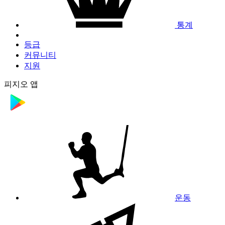
통계
등급
커뮤니티
지원
피지오 앱
운동