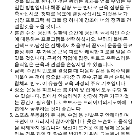
것을 필요로 한다. 이것은 원하는 효과를 얻을 수있는 유
일한 방법입니다:체중 감량 또는 반대로 근육 질량을 구
축하십시오. 첫째로,목표에 결정하십시요,이것은 너가
심장 프로그램 힘 그들 중 하나에 강조에 너의 정권을 건
설할것을 도울 것이다.
훈련 수준. 당신의 생활의 순간에 당신의 육체적인 수준
에 대응하는 프로그램을 선택하십시오. 부하의 올바른
선택으로,당신은,전체에서 처음부터 끝까지 운동을 완료
활성 취미 후 가벼운 근육 피로와 쾌적한 피로를 얻을 수
있을 것입니다. 근육의 작업에 집중. 빠르고 혼란스러운
움직임은 근육과 관절을 손상시킬 수 있습니다.
금액. 수업의 빈도를 결정할 때,다음과 같은 점에주의를
기울이는 것이 중요합니다:정권 준수,규율,우선 순위,복
합체의 빈도. 이 유능한 교육 과정의 주요 기초입니다.
장소. 운동은 피트니스 룸,야외 및 집에서 모두 수행 할
수 있습니다. 집에서 연습하려면 상당히 작은 가구가없
는 공간이 필요합니다. 초보자는 트레이너의지도하에 그
룹에서 공부하는 것이 좋습니다.
스포츠 운동화와 유니폼. 수업 용 신발은 편안해야하며
표면에 미끄러지지 않아야합니다. 옷은 느슨하고 움직임
을 억제하지 않습니다. 당신이 뜨거운 여름 날에 운동을
하는 경우,과열 및 탈수를 방지하기 위해 그늘에서 운동