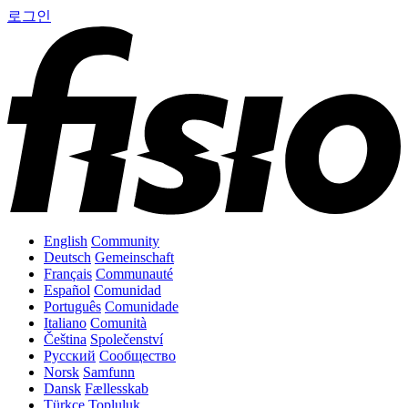
로그인
English
Community
Deutsch
Gemeinschaft
Français
Communauté
Español
Comunidad
Português
Comunidade
Italiano
Comunità
Čeština
Společenství
Русский
Сообщество
Norsk
Samfunn
Dansk
Fællesskab
Türkçe
Topluluk