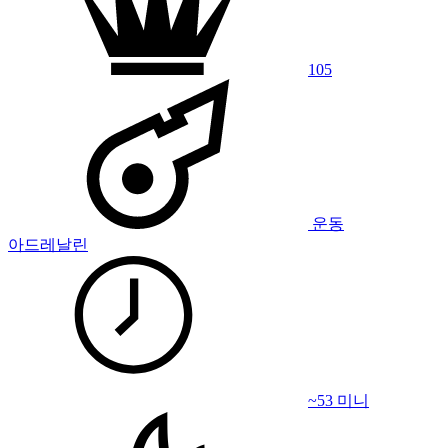
105
운동
아드레날린
~53 미니