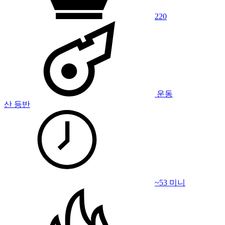
220
운동
산 등반
~53 미니