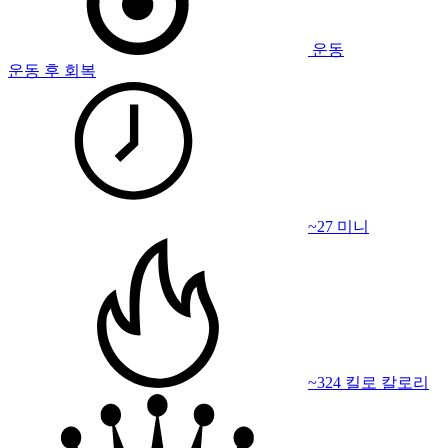
운동
운동 후 회복
~27 미니
~324 킬로 칼로리