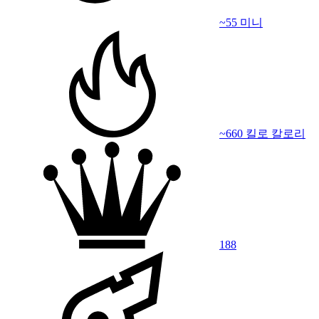
~55 미니
~660 킬로 칼로리
188