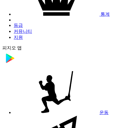
통계
등급
커뮤니티
지원
피지오 앱
운동