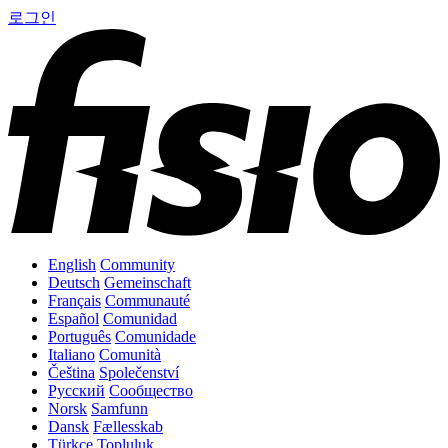
로그인
English
Community
Deutsch
Gemeinschaft
Français
Communauté
Español
Comunidad
Português
Comunidade
Italiano
Comunità
Čeština
Společenství
Русский
Сообщество
Norsk
Samfunn
Dansk
Fællesskab
Türkçe
Topluluk