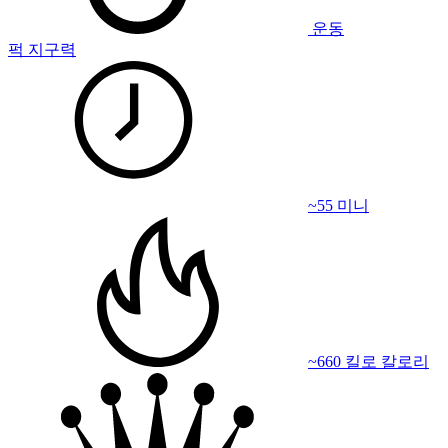
운동
퍽 지구력
~55 미니
~660 킬로 칼로리