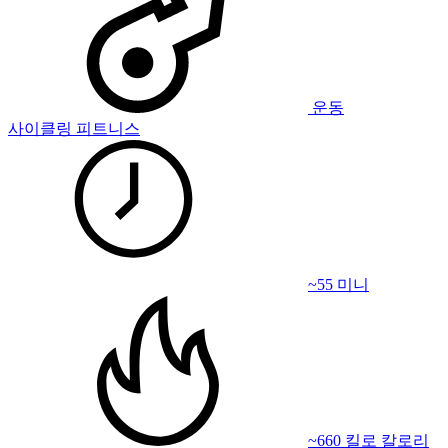
운동
사이클링 피트니스
~55 미니
~660 킬로 칼로리