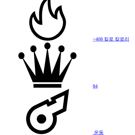
~408 킬로 칼로리
84
운동