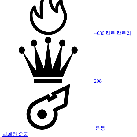
~636 킬로 칼로리
208
운동
상쾌한 운동