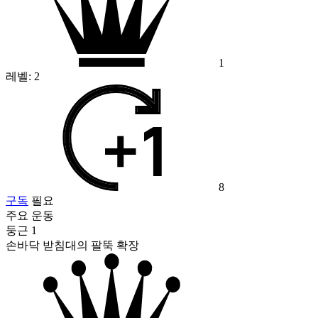
1
레벨:
2
8
구독
필요
주요 운동
둥근 1
손바닥 받침대의 팔뚝 확장