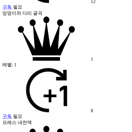
12
구독
필요
엉덩이와 다리 굴곡
1
레벨:
1
8
구독
필요
프레스 내전액