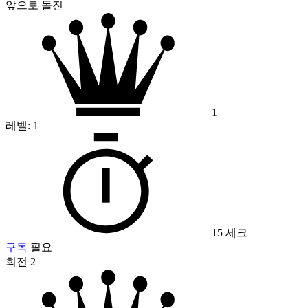
앞으로 돌진
1
레벨:
1
15 세크
구독
필요
회전 2