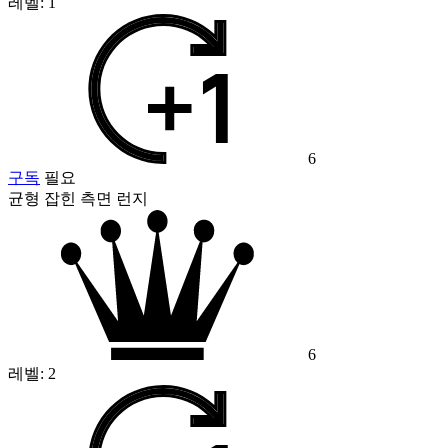
레벨:
1
6
구독
필요
균형 잡힌 측면 런지
6
레벨:
2