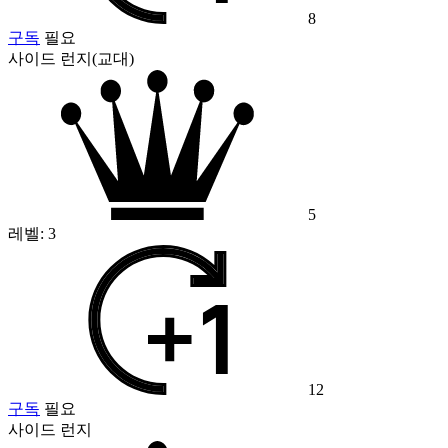
8
구독
필요
사이드 런지(교대)
5
레벨:
3
12
구독
필요
사이드 런지