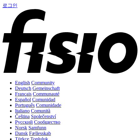
로그인
English
Community
Deutsch
Gemeinschaft
Français
Communauté
Español
Comunidad
Português
Comunidade
Italiano
Comunità
Čeština
Společenství
Русский
Сообщество
Norsk
Samfunn
Dansk
Fællesskab
Türkçe
Topluluk