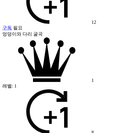
12
구독
필요
엉덩이와 다리 굴곡
1
레벨:
1
8