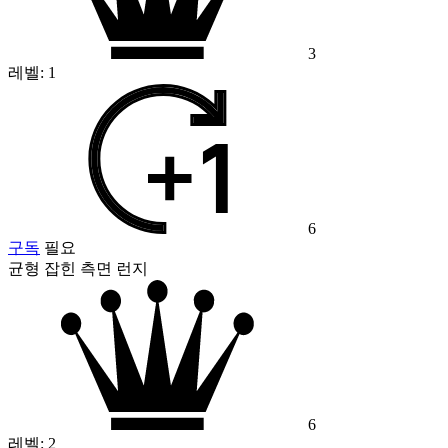
3
레벨:
1
6
구독
필요
균형 잡힌 측면 런지
6
레벨:
2