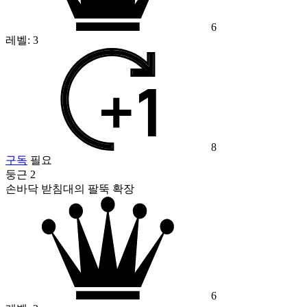
6
레벨:
3
8
구독
필요
둥근 2
손바닥 받침대의 팔뚝 확장
6