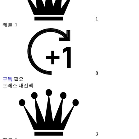
1
레벨:
1
8
구독
필요
프레스 내전액
3