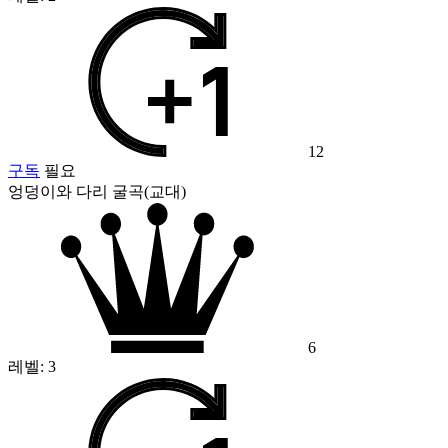
12
구독
필요
엉덩이와 다리 굴곡(교대)
6
레벨:
3