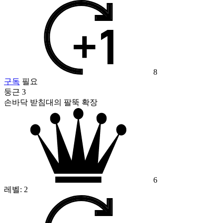
8
구독
필요
둥근 3
손바닥 받침대의 팔뚝 확장
6
레벨:
2