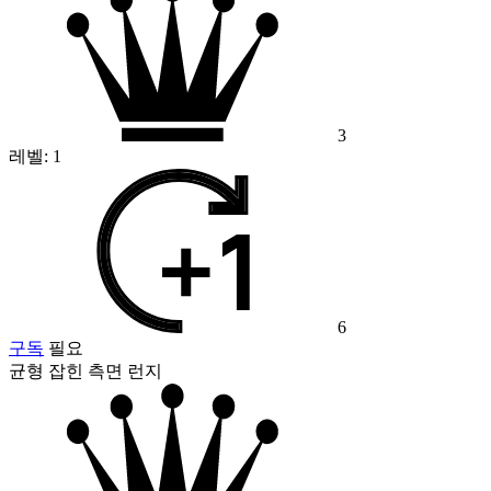
3
레벨:
1
6
구독
필요
균형 잡힌 측면 런지