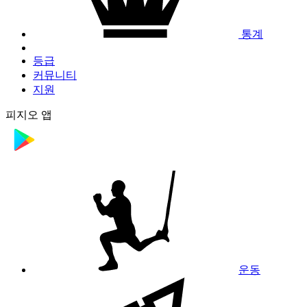
통계
등급
커뮤니티
지원
피지오 앱
운동