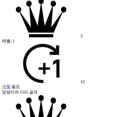
5
레벨:
1
12
구독
필요
엉덩이와 다리 굴곡