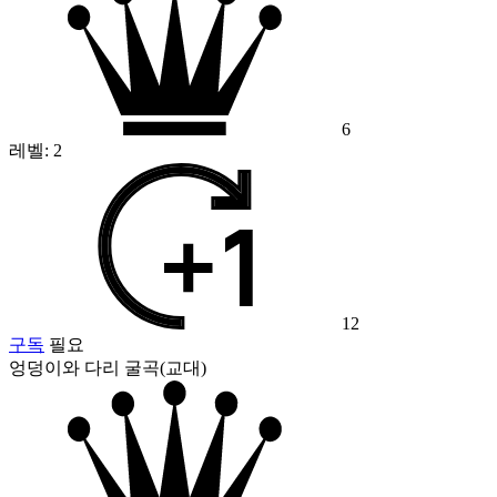
6
레벨:
2
12
구독
필요
엉덩이와 다리 굴곡(교대)