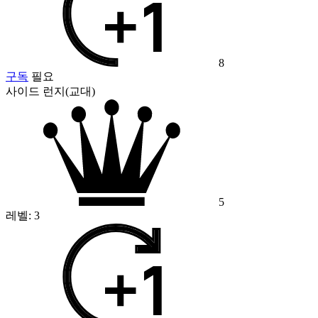
8
구독
필요
사이드 런지(교대)
5
레벨:
3