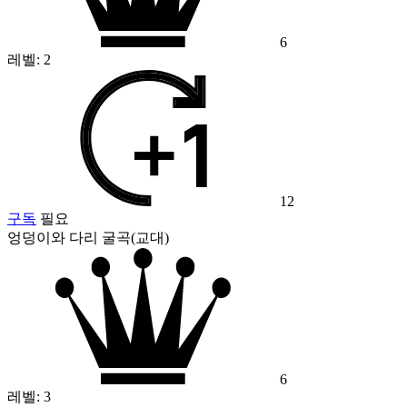
6
레벨:
2
12
구독
필요
엉덩이와 다리 굴곡(교대)
6
레벨:
3