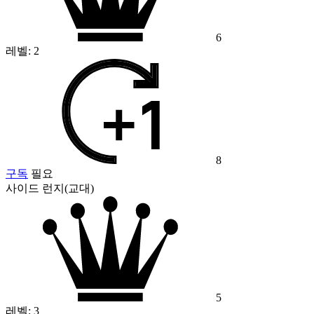
6
레벨:
2
8
구독
필요
사이드 런지(교대)
5
레벨:
3