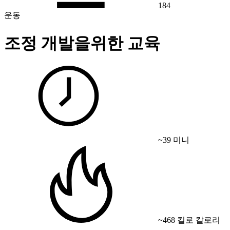
184
운동
조정 개발을위한 교육
~39 미니
~468 킬로 칼로리