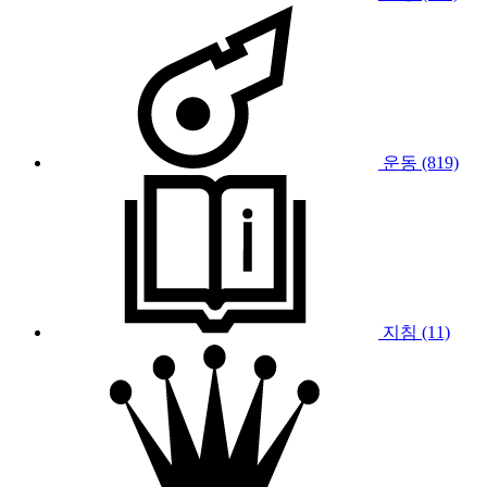
운동 (819)
지침 (11)