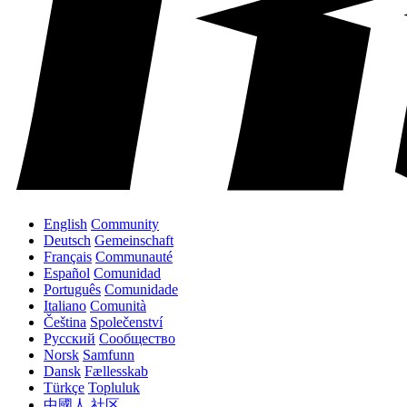
English
Community
Deutsch
Gemeinschaft
Français
Communauté
Español
Comunidad
Português
Comunidade
Italiano
Comunità
Čeština
Společenství
Русский
Сообщество
Norsk
Samfunn
Dansk
Fællesskab
Türkçe
Topluluk
中國人
社区