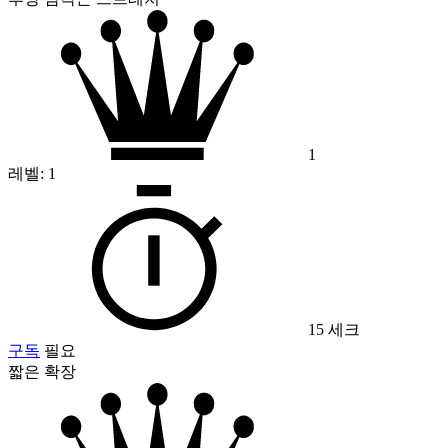
1
레벨:
1
15 세크
구독
필요
짧은 확장