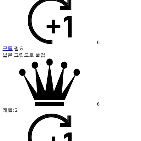
6
구독
필요
넓은 그립으로 풀업
6
레벨:
2