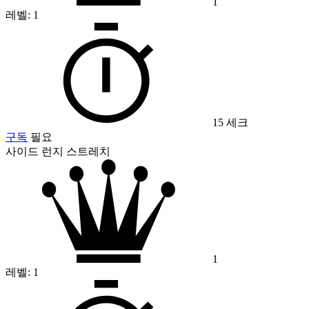
1
레벨:
1
15 세크
구독
필요
사이드 런지 스트레치
1
레벨:
1