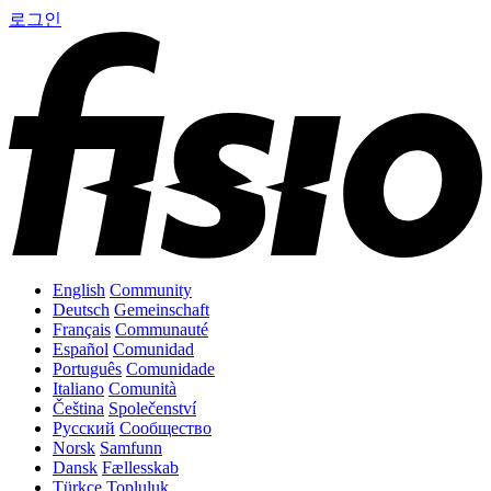
로그인
English
Community
Deutsch
Gemeinschaft
Français
Communauté
Español
Comunidad
Português
Comunidade
Italiano
Comunità
Čeština
Společenství
Русский
Сообщество
Norsk
Samfunn
Dansk
Fællesskab
Türkçe
Topluluk