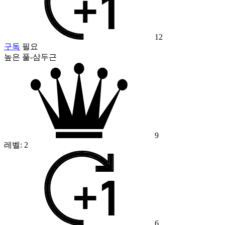
12
구독
필요
높은 풀-삼두근
9
레벨:
2
6