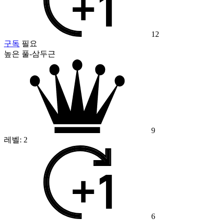
12
구독
필요
높은 풀-삼두근
9
레벨:
2
6