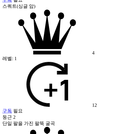
스쿼트(싱글 암)
4
레벨:
1
12
구독
필요
둥근 2
단일 팔을 가진 팔뚝 굴곡