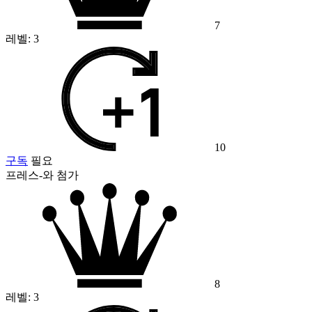
7
레벨:
3
10
구독
필요
프레스-와 첨가
8
레벨:
3