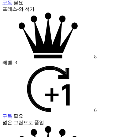
구독
필요
프레스-와 첨가
8
레벨:
3
6
구독
필요
넓은 그립으로 풀업