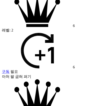
6
레벨:
2
6
구독
필요
아처 팔 굽혀 펴기