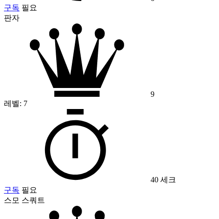
구독
필요
판자
9
레벨:
7
40 세크
구독
필요
스모 스쿼트