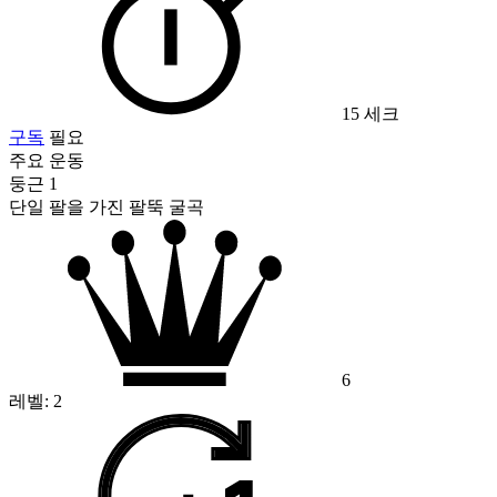
15 세크
구독
필요
주요 운동
둥근 1
단일 팔을 가진 팔뚝 굴곡
6
레벨:
2