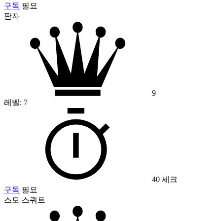
구독
필요
판자
9
레벨:
7
40 세크
구독
필요
스모 스쿼트