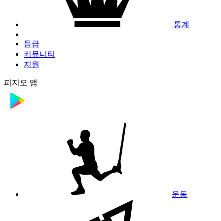
통계
등급
커뮤니티
지원
피지오 앱
운동