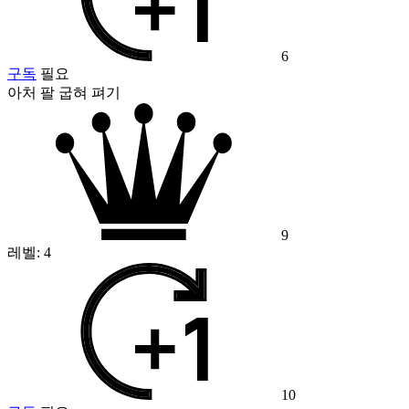
6
구독
필요
아처 팔 굽혀 펴기
9
레벨:
4
10