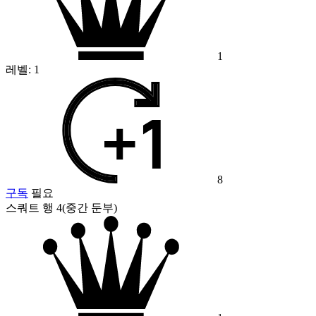
1
레벨:
1
8
구독
필요
스쿼트 행 4(중간 둔부)