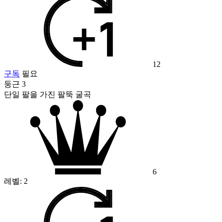
12
구독
필요
둥근 3
단일 팔을 가진 팔뚝 굴곡
6
레벨:
2