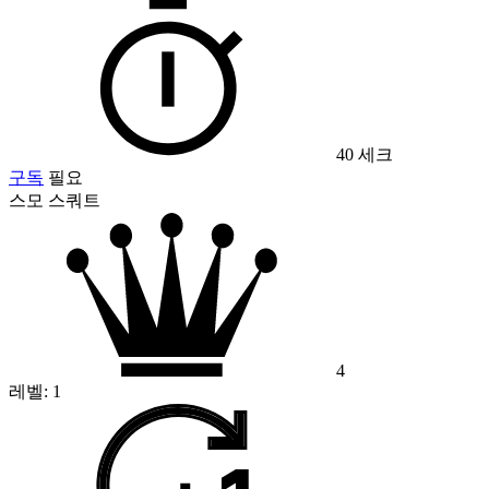
40 세크
구독
필요
스모 스쿼트
4
레벨:
1