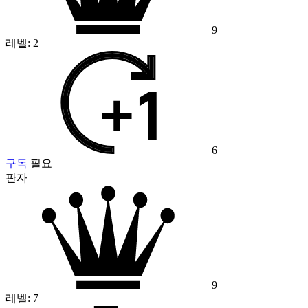
9
레벨:
2
6
구독
필요
판자
9
레벨:
7