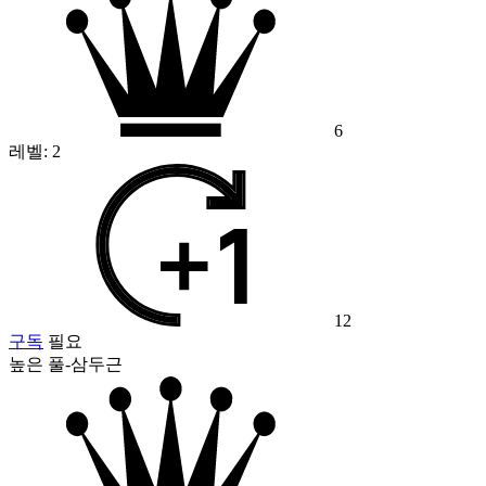
6
레벨:
2
12
구독
필요
높은 풀-삼두근