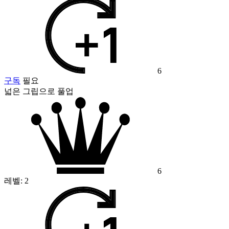
6
구독
필요
넓은 그립으로 풀업
6
레벨:
2