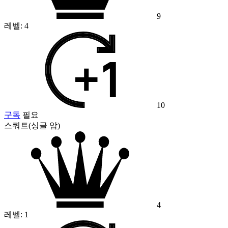
9
레벨:
4
10
구독
필요
스쿼트(싱글 암)
4
레벨:
1