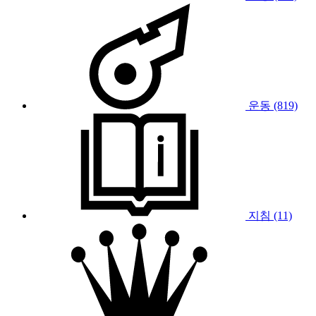
운동 (819)
지침 (11)