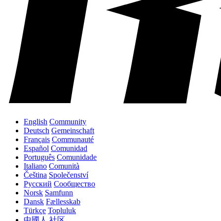
English
Community
Deutsch
Gemeinschaft
Français
Communauté
Español
Comunidad
Português
Comunidade
Italiano
Comunità
Čeština
Společenství
Русский
Сообщество
Norsk
Samfunn
Dansk
Fællesskab
Türkçe
Topluluk
中國人
社区