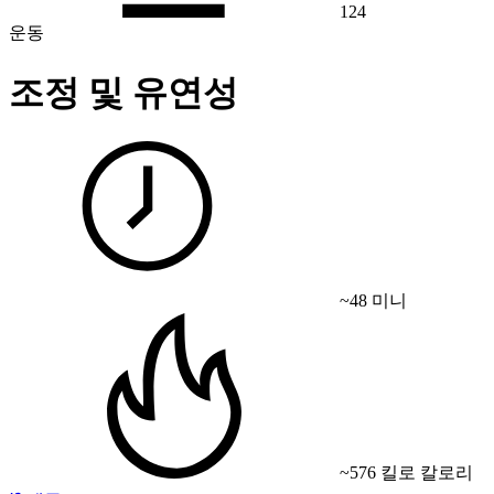
124
운동
조정 및 유연성
~48 미니
~576 킬로 칼로리