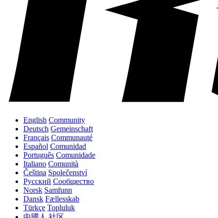
English
Community
Deutsch
Gemeinschaft
Français
Communauté
Español
Comunidad
Português
Comunidade
Italiano
Comunità
Čeština
Společenství
Русский
Сообщество
Norsk
Samfunn
Dansk
Fællesskab
Türkçe
Topluluk
中國人
社区