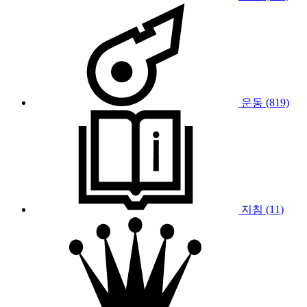
운동 (819)
지침 (11)