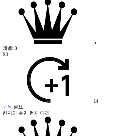
5
레벨:
3
R3
14
구독
필요
힌지의 측면 런지 다리