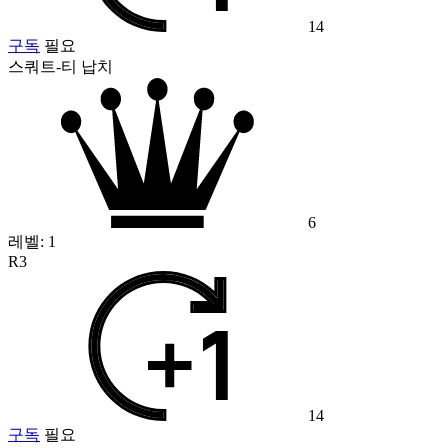
14
구독
필요
스쿼트-티 납치
6
레벨:
1
R3
14
구독
필요