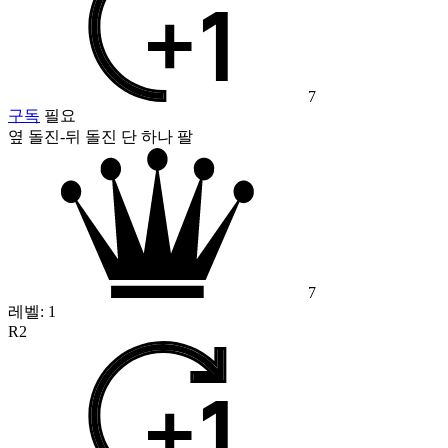
7
구독
필요
옆 돌진-뒤 돌진 단 하나 팔
7
레벨:
1
R2