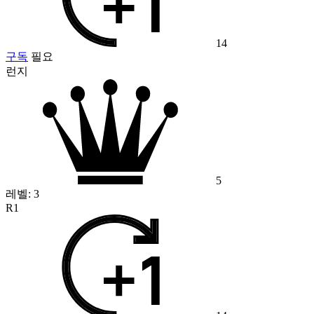
14
구독
필요
런지
5
레벨:
3
R1