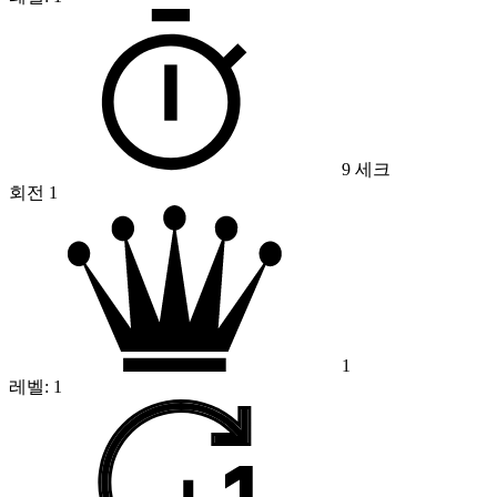
9 세크
회전 1
1
레벨:
1