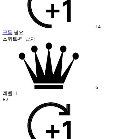
14
구독
필요
스쿼트-티 납치
6
레벨:
1
R2