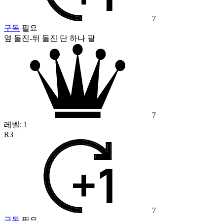
7
구독
필요
옆 돌진-뒤 돌진 단 하나 팔
7
레벨:
1
R3
7
구독
필요