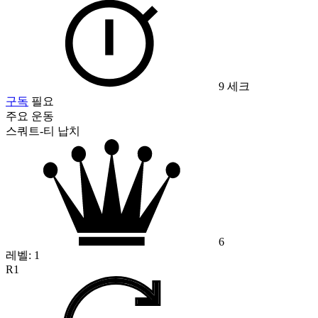
9 세크
구독
필요
주요 운동
스쿼트-티 납치
6
레벨:
1
R1