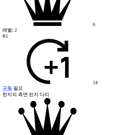
6
레벨:
2
R1
14
구독
필요
힌지의 측면 런지 다리