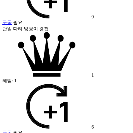
9
구독
필요
단일 다리 엉덩이 경첩
1
레벨:
1
6
구독
필요