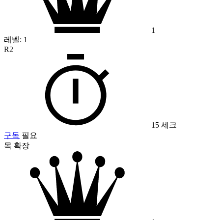
1
레벨:
1
R2
15 세크
구독
필요
목 확장