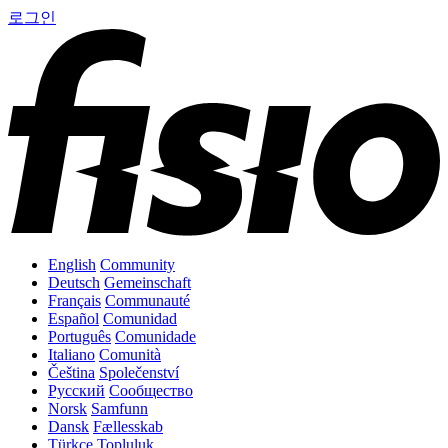
로그인
English
Community
Deutsch
Gemeinschaft
Français
Communauté
Español
Comunidad
Português
Comunidade
Italiano
Comunità
Čeština
Společenství
Русский
Сообщество
Norsk
Samfunn
Dansk
Fællesskab
Türkçe
Topluluk