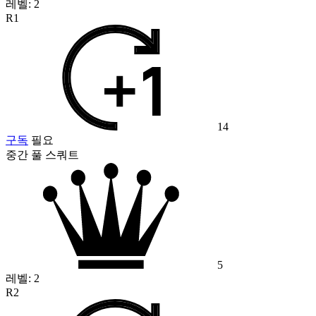
레벨:
2
R1
14
구독
필요
중간 풀 스쿼트
5
레벨:
2
R2