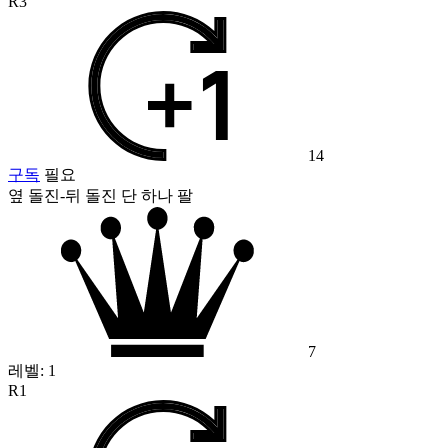
R3
14
구독
필요
옆 돌진-뒤 돌진 단 하나 팔
7
레벨:
1
R1