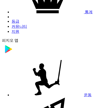
통계
등급
커뮤니티
지원
피지오 앱
운동