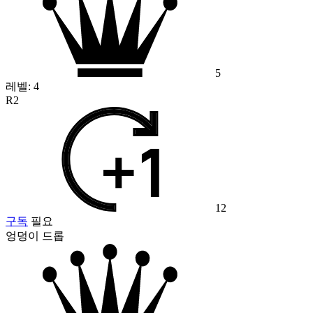
5
레벨:
4
R2
12
구독
필요
엉덩이 드롭