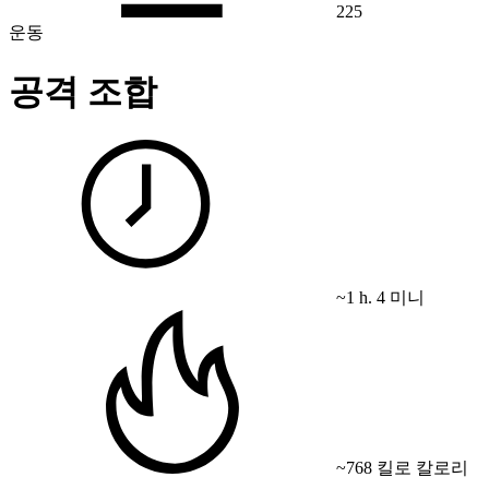
225
운동
공격 조합
~1 h. 4 미니
~768 킬로 칼로리