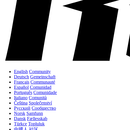
English
Community
Deutsch
Gemeinschaft
Français
Communauté
Español
Comunidad
Português
Comunidade
Italiano
Comunità
Čeština
Společenství
Русский
Сообщество
Norsk
Samfunn
Dansk
Fællesskab
Türkçe
Topluluk
中國人
社区