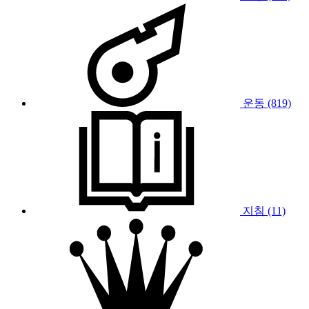
운동 (819)
지침 (11)