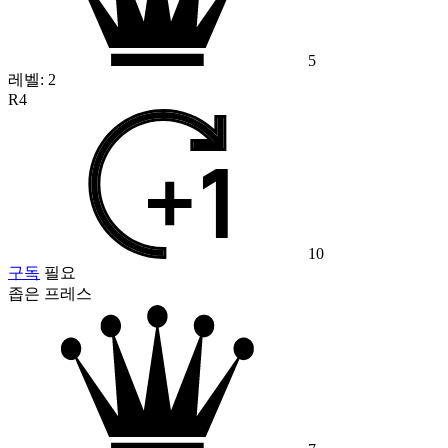
5
레벨:
2
R4
10
구독
필요
좁은 프레스