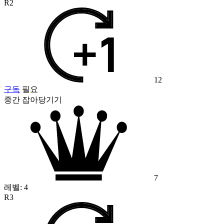
R2
12
구독
필요
중간 잡아당기기
7
레벨:
4
R3