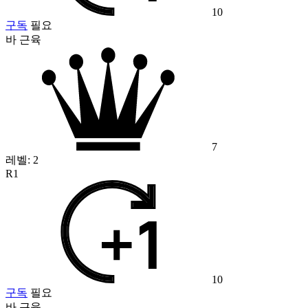
10
구독
필요
바 근육
7
레벨:
2
R1
10
구독
필요
바 근육