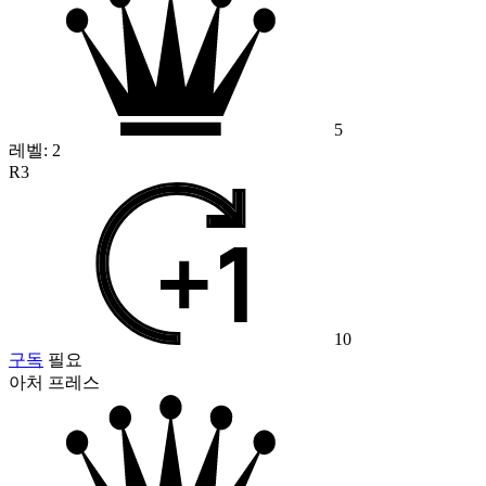
5
레벨:
2
R3
10
구독
필요
아처 프레스