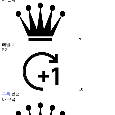
7
레벨:
2
R2
10
구독
필요
바 근육