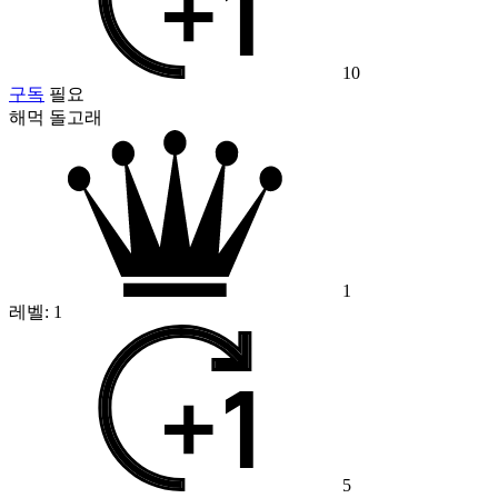
10
구독
필요
해먹 돌고래
1
레벨:
1
5