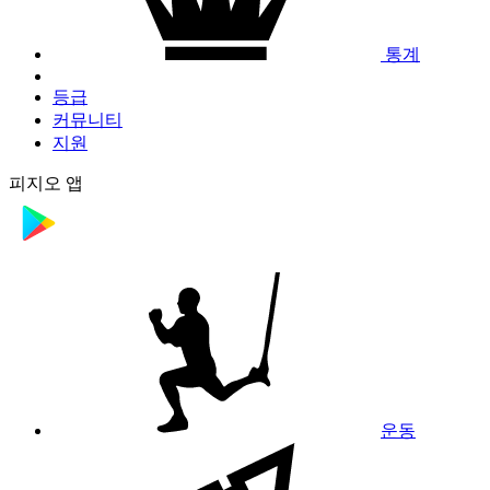
통계
등급
커뮤니티
지원
피지오 앱
운동