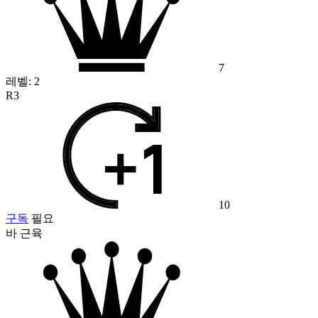
7
레벨:
2
R3
10
구독
필요
바 근육