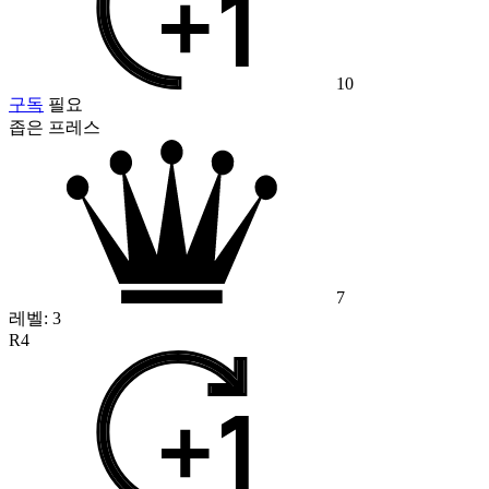
10
구독
필요
좁은 프레스
7
레벨:
3
R4