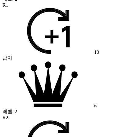
R1
10
납치
6
레벨:
2
R2