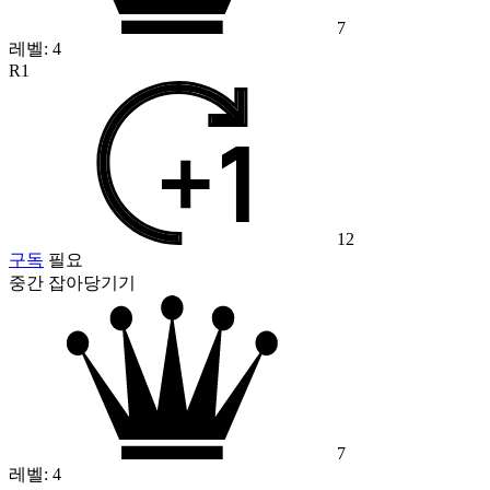
7
레벨:
4
R1
12
구독
필요
중간 잡아당기기
7
레벨:
4