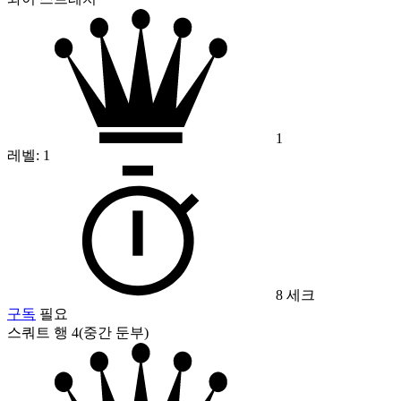
1
레벨:
1
8 세크
구독
필요
스쿼트 행 4(중간 둔부)