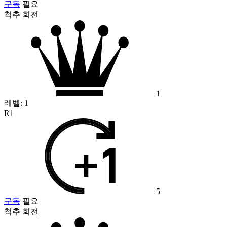
구독
필요
척추 회전
1
레벨:
1
R1
5
구독
필요
척추 회전