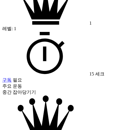
1
레벨:
1
15 세크
구독
필요
주요 운동
중간 잡아당기기