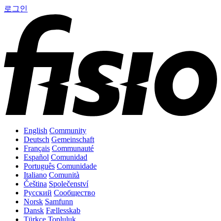
로그인
English
Community
Deutsch
Gemeinschaft
Français
Communauté
Español
Comunidad
Português
Comunidade
Italiano
Comunità
Čeština
Společenství
Русский
Сообщество
Norsk
Samfunn
Dansk
Fællesskab
Türkçe
Topluluk