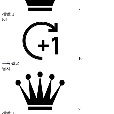
7
레벨:
2
R4
10
구독
필요
납치
6
레벨:
2