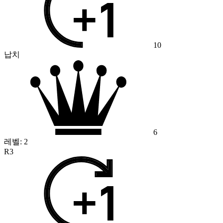
10
납치
6
레벨:
2
R3