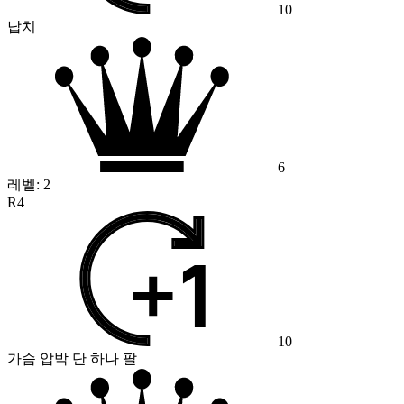
10
납치
6
레벨:
2
R4
10
가슴 압박 단 하나 팔