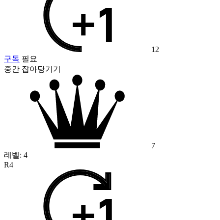
12
구독
필요
중간 잡아당기기
7
레벨:
4
R4