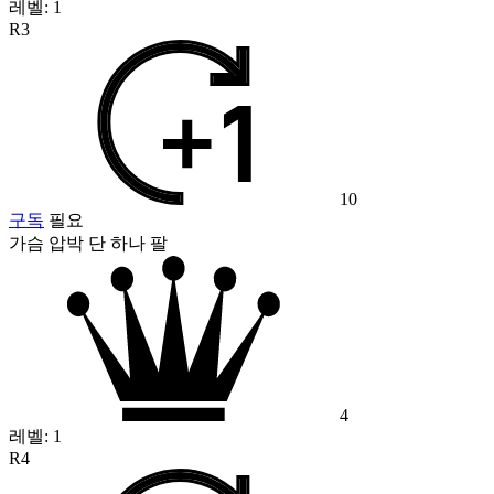
레벨:
1
R3
10
구독
필요
가슴 압박 단 하나 팔
4
레벨:
1
R4