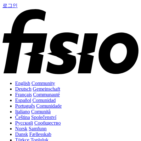
로그인
English
Community
Deutsch
Gemeinschaft
Français
Communauté
Español
Comunidad
Português
Comunidade
Italiano
Comunità
Čeština
Společenství
Русский
Сообщество
Norsk
Samfunn
Dansk
Fællesskab
Türkçe
Topluluk