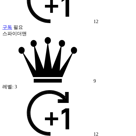
12
구독
필요
스파이더맨
9
레벨:
3
12