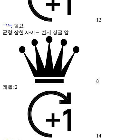
12
구독
필요
균형 잡힌 사이드 런지 싱글 암
8
레벨:
2
14