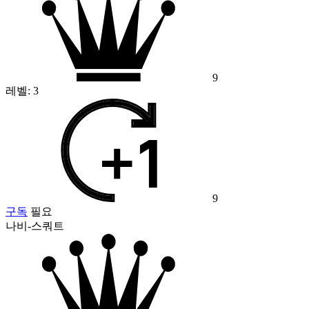
9
레벨:
3
9
구독
필요
나비-스쿼트