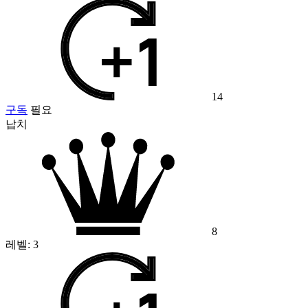
14
구독
필요
납치
8
레벨:
3