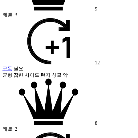
9
레벨:
3
12
구독
필요
균형 잡힌 사이드 런지 싱글 암
8
레벨:
2