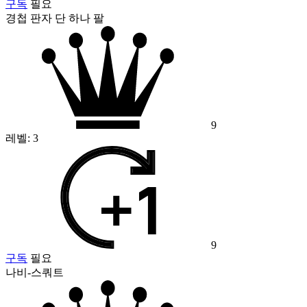
구독
필요
경첩 판자 단 하나 팔
9
레벨:
3
9
구독
필요
나비-스쿼트