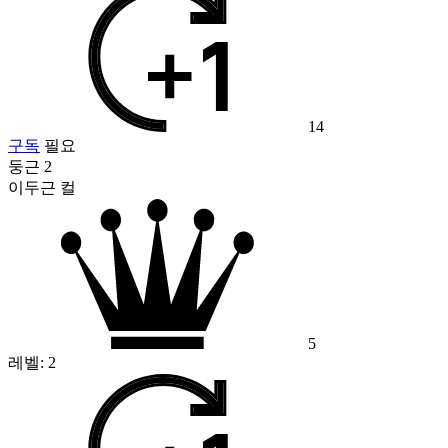
14
구독
필요
둥근 2
이두근 컬
5
레벨:
2