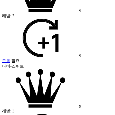
9
레벨:
3
9
구독
필요
나비-스쿼트
9
레벨:
3