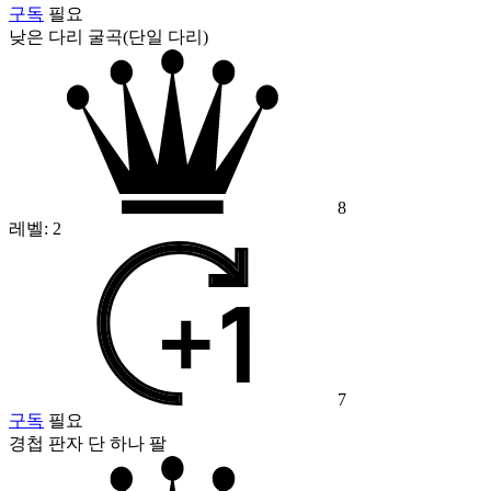
구독
필요
낮은 다리 굴곡(단일 다리)
8
레벨:
2
7
구독
필요
경첩 판자 단 하나 팔