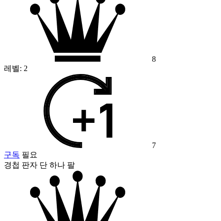
8
레벨:
2
7
구독
필요
경첩 판자 단 하나 팔