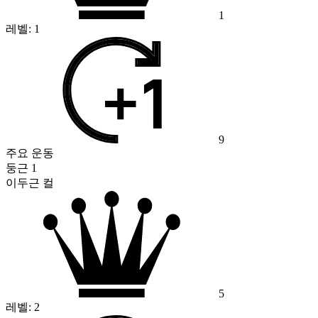
1
레벨:
1
9
주요 운동
둥근 1
이두근 컬
5
레벨:
2