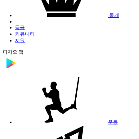
통계
등급
커뮤니티
지원
피지오 앱
운동