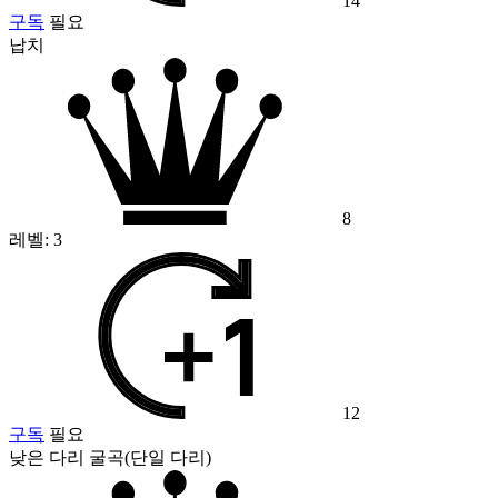
14
구독
필요
납치
8
레벨:
3
12
구독
필요
낮은 다리 굴곡(단일 다리)