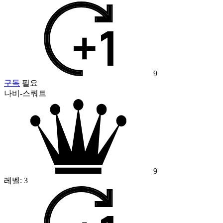
9
구독
필요
나비-스쿼트
9
레벨:
3