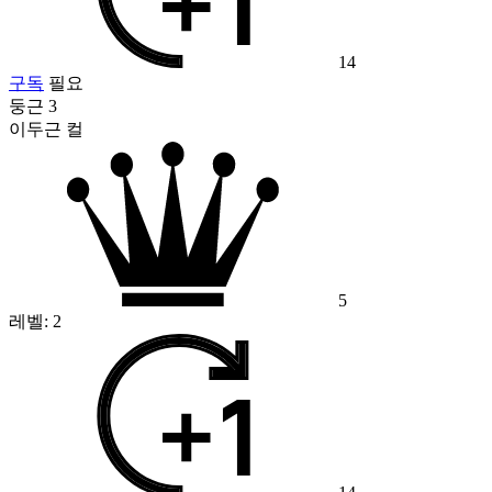
14
구독
필요
둥근 3
이두근 컬
5
레벨:
2