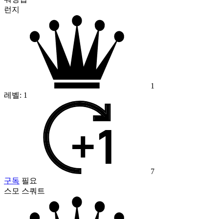
런지
1
레벨:
1
7
구독
필요
스모 스쿼트