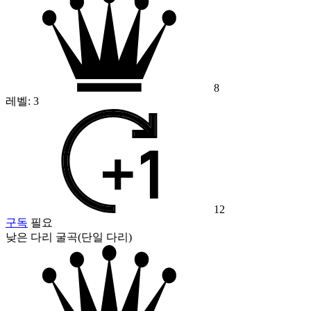
8
레벨:
3
12
구독
필요
낮은 다리 굴곡(단일 다리)