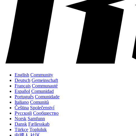
English
Community
Deutsch
Gemeinschaft
Français
Communauté
Español
Comunidad
Português
Comunidade
Italiano
Comunità
Čeština
Společenství
Русский
Сообщество
Norsk
Samfunn
Dansk
Fællesskab
Türkçe
Topluluk
中國人
社区