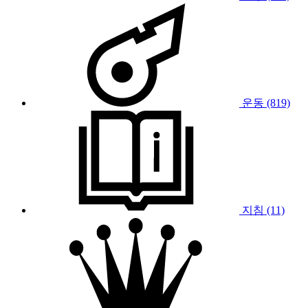
운동 (819)
지침 (11)