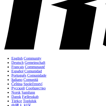
English
Community
Deutsch
Gemeinschaft
Français
Communauté
Español
Comunidad
Português
Comunidade
Italiano
Comunità
Čeština
Společenství
Русский
Сообщество
Norsk
Samfunn
Dansk
Fællesskab
Türkçe
Topluluk
中國人
社区