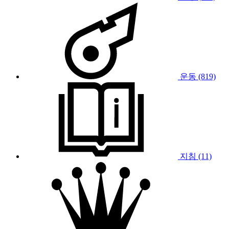
운동 (819)
지침 (11)