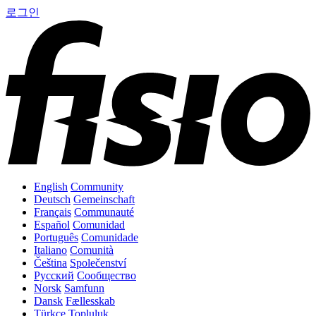
로그인
English
Community
Deutsch
Gemeinschaft
Français
Communauté
Español
Comunidad
Português
Comunidade
Italiano
Comunità
Čeština
Společenství
Русский
Сообщество
Norsk
Samfunn
Dansk
Fællesskab
Türkçe
Topluluk