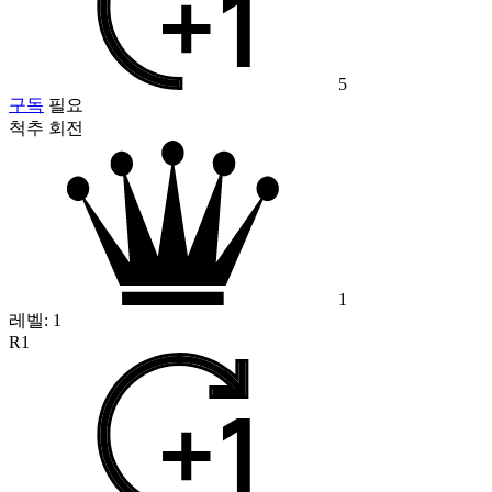
5
구독
필요
척추 회전
1
레벨:
1
R1