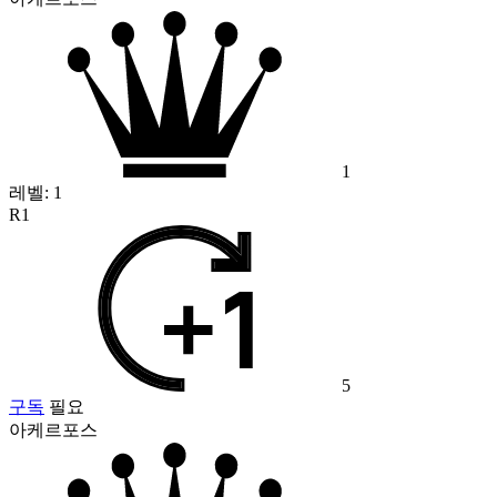
1
레벨:
1
R1
5
구독
필요
아케르포스