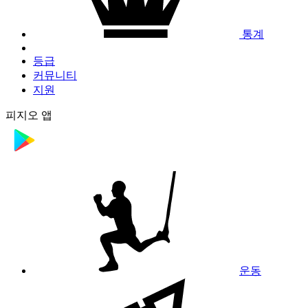
통계
등급
커뮤니티
지원
피지오 앱
운동