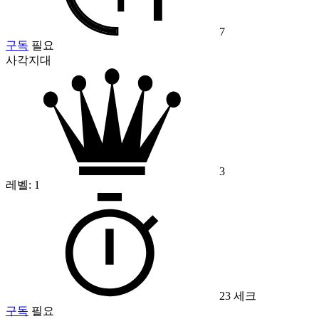
7
구독
필요
사각지대
3
레벨:
1
23 세크
구독
필요