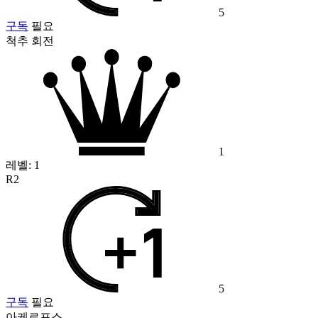
5
구독
필요
척추 회전
1
레벨:
1
R2
5
구독
필요
아케르포스