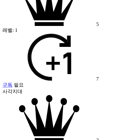
5
레벨:
1
7
구독
필요
사각지대