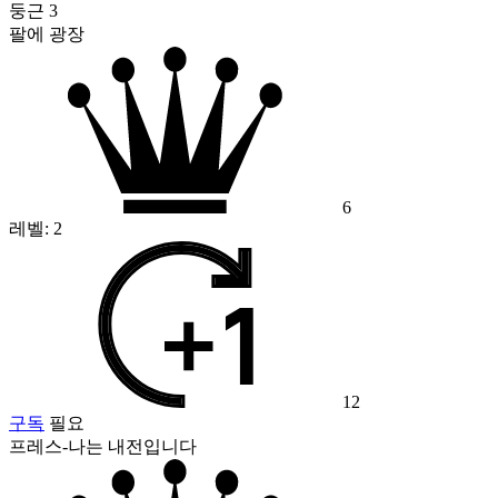
둥근 3
팔에 광장
6
레벨:
2
12
구독
필요
프레스-나는 내전입니다