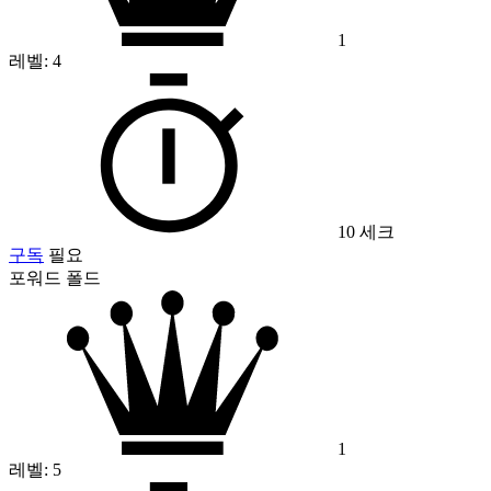
1
레벨:
4
10 세크
구독
필요
포워드 폴드
1
레벨:
5