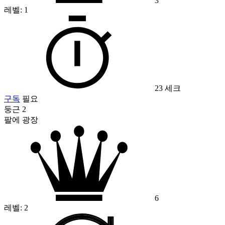
3
레벨:
1
23 세크
구독
필요
둥근 2
팔에 광장
6
레벨:
2