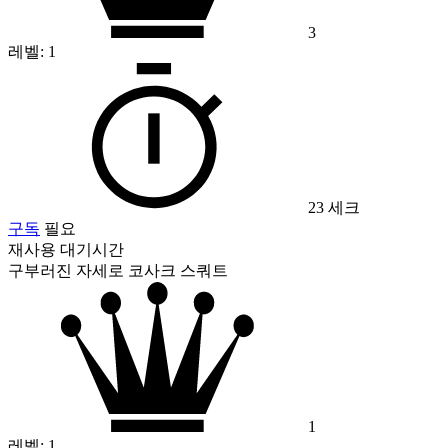
3
레벨:
1
23 세크
구독
필요
재사용 대기시간
구부러진 자세로 코사크 스쿼트
1
레벨:
1