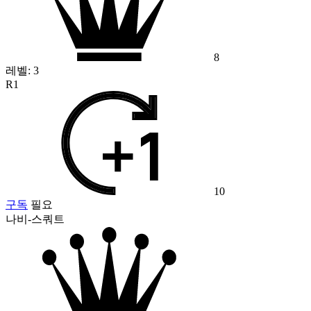
8
레벨:
3
R1
10
구독
필요
나비-스쿼트