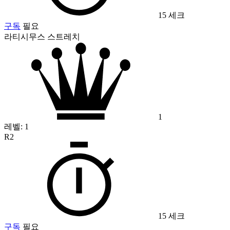
15 세크
구독
필요
라티시무스 스트레치
1
레벨:
1
R2
15 세크
구독
필요