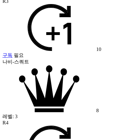
R3
10
구독
필요
나비-스쿼트
8
레벨:
3
R4