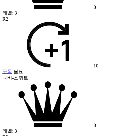
8
레벨:
3
R2
10
구독
필요
나비-스쿼트
8
레벨:
3