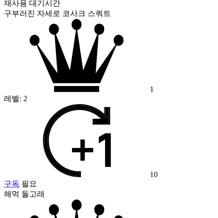
재사용 대기시간
구부러진 자세로 코사크 스쿼트
1
레벨:
2
10
구독
필요
해먹 돌고래