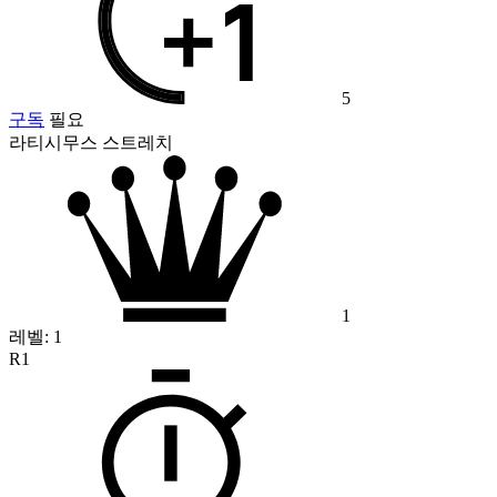
5
구독
필요
라티시무스 스트레치
1
레벨:
1
R1