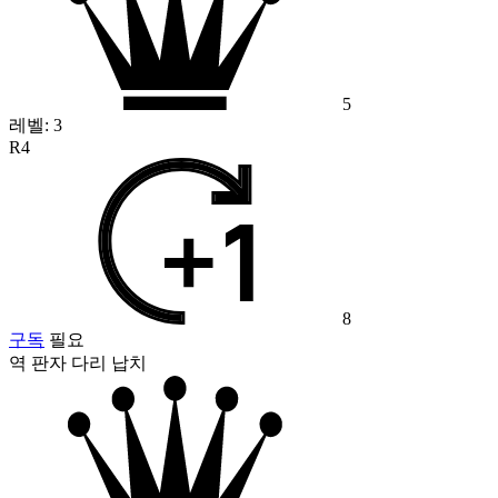
5
레벨:
3
R4
8
구독
필요
역 판자 다리 납치