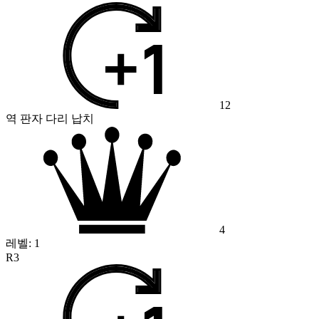
12
역 판자 다리 납치
4
레벨:
1
R3