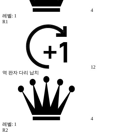
4
레벨:
1
R1
12
역 판자 다리 납치
4
레벨:
1
R2