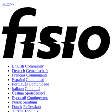
로그인
English
Community
Deutsch
Gemeinschaft
Français
Communauté
Español
Comunidad
Português
Comunidade
Italiano
Comunità
Čeština
Společenství
Русский
Сообщество
Norsk
Samfunn
Dansk
Fællesskab
Türkçe
Topluluk