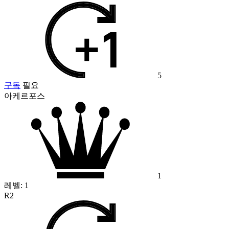
5
구독
필요
아케르포스
1
레벨:
1
R2