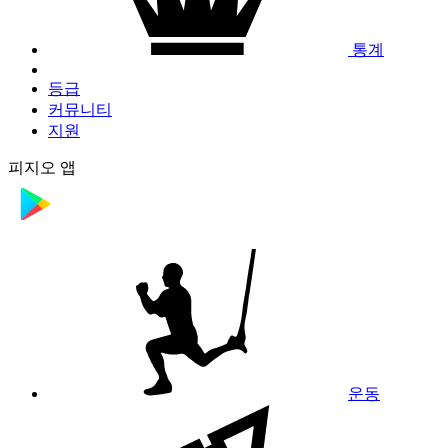
통계
등급
커뮤니티
지원
피지오 앱
운동