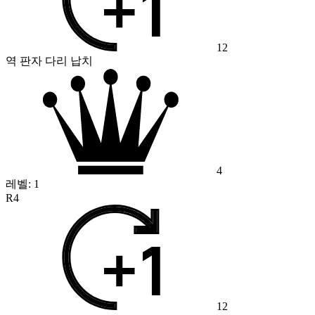
12
역 판자 다리 납치
4
레벨:
1
R4
12