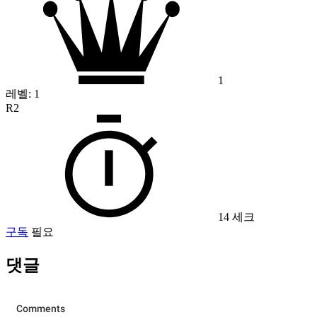
1
레벨:
1
R2
14 세크
구독
필요
댓글