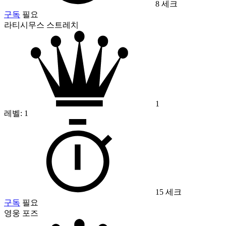
8 세크
구독
필요
라티시무스 스트레치
1
레벨:
1
15 세크
구독
필요
영웅 포즈