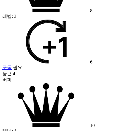
8
레벨:
3
6
구독
필요
둥근 4
버피
10
레벨:
4