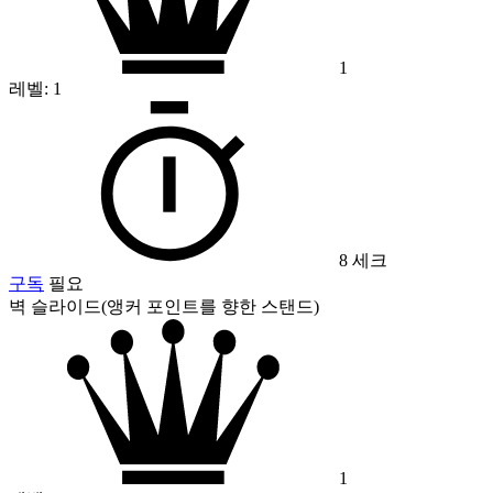
1
레벨:
1
8 세크
구독
필요
벽 슬라이드(앵커 포인트를 향한 스탠드)
1