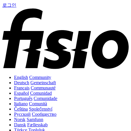
로그인
English
Community
Deutsch
Gemeinschaft
Français
Communauté
Español
Comunidad
Português
Comunidade
Italiano
Comunità
Čeština
Společenství
Русский
Сообщество
Norsk
Samfunn
Dansk
Fællesskab
Türkçe
Topluluk