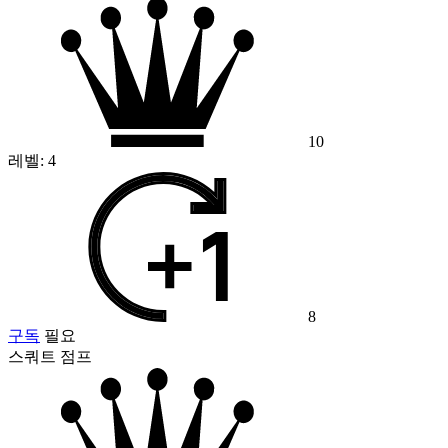
10
레벨:
4
8
구독
필요
스쿼트 점프