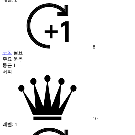
8
구독
필요
주요 운동
둥근 1
버피
10
레벨:
4