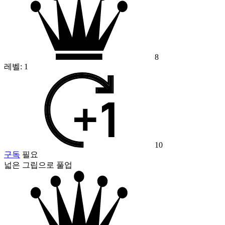
8
레벨:
1
10
구독
필요
넓은 그립으로 풀업