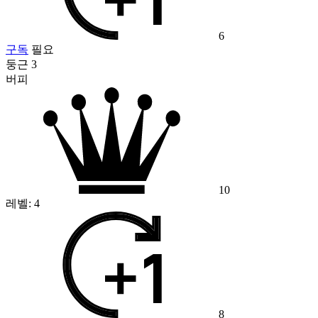
6
구독
필요
둥근 3
버피
10
레벨:
4
8