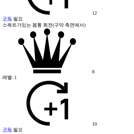
12
구독
필요
스쿼트가있는 몸통 회전(구약 측면에서)
8
레벨:
1
10
구독
필요