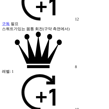
12
구독
필요
스쿼트가있는 몸통 회전(구약 측면에서)
8
레벨:
1