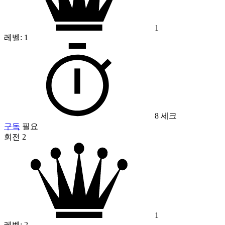
1
레벨:
1
8 세크
구독
필요
회전 2
1
레벨:
2