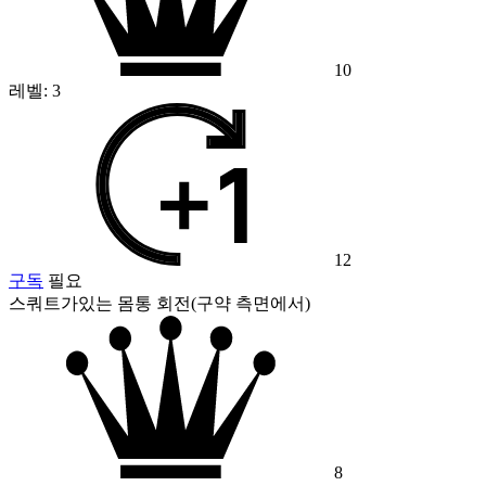
10
레벨:
3
12
구독
필요
스쿼트가있는 몸통 회전(구약 측면에서)
8