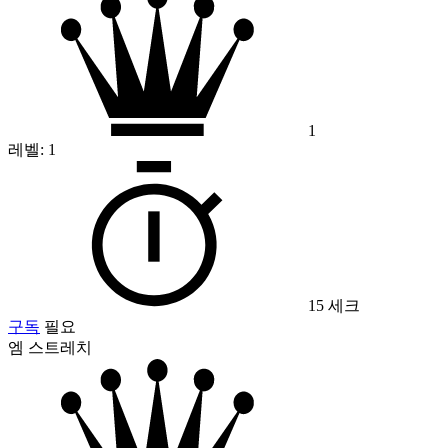
1
레벨:
1
15 세크
구독
필요
엠 스트레치