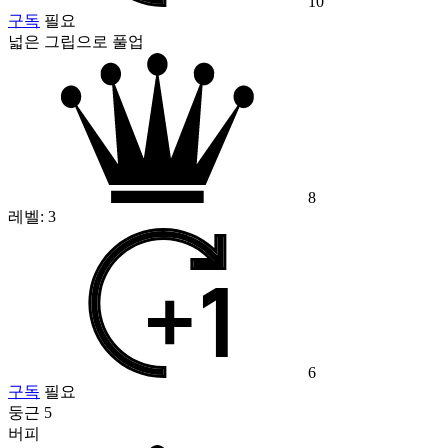
10
구독
필요
넓은 그립으로 풀업
8
레벨:
3
6
구독
필요
둥근 5
버피