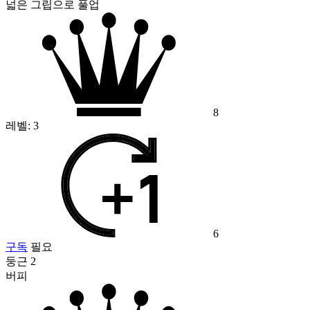
넓은 그립으로 풀업
8
레벨:
3
6
구독
필요
둥근 2
버피