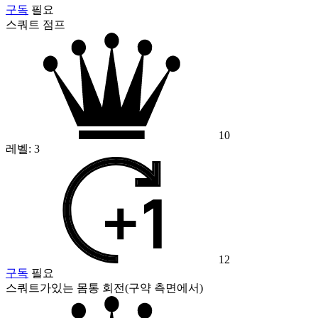
구독
필요
스쿼트 점프
10
레벨:
3
12
구독
필요
스쿼트가있는 몸통 회전(구약 측면에서)