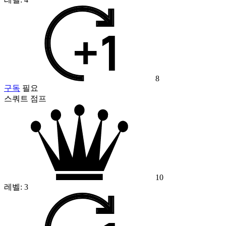
8
구독
필요
스쿼트 점프
10
레벨:
3