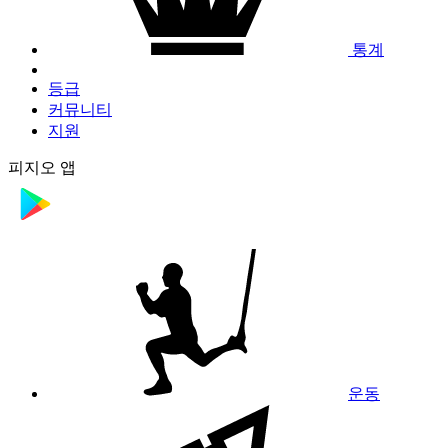
통계
등급
커뮤니티
지원
피지오 앱
운동