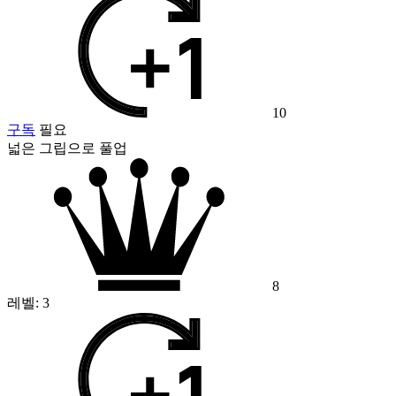
10
구독
필요
넓은 그립으로 풀업
8
레벨:
3