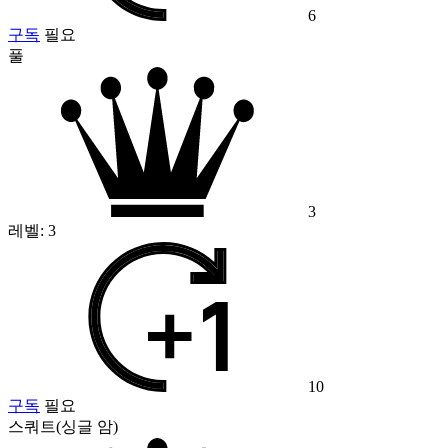
6
구독
필요
풀
3
레벨:
3
10
구독
필요
스쿼트(싱글 암)