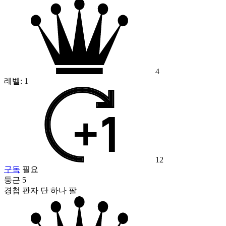
4
레벨:
1
12
구독
필요
둥근 5
경첩 판자 단 하나 팔