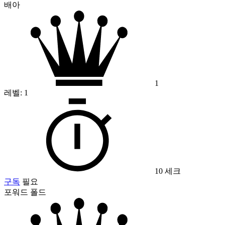
배아
1
레벨:
1
10 세크
구독
필요
포워드 폴드