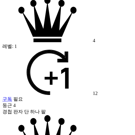
4
레벨:
1
12
구독
필요
둥근 4
경첩 판자 단 하나 팔