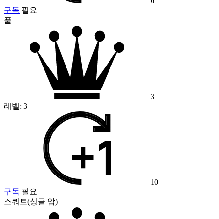
6
구독
필요
풀
3
레벨:
3
10
구독
필요
스쿼트(싱글 암)