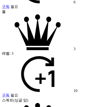
6
구독
필요
풀
3
레벨:
3
10
구독
필요
스쿼트(싱글 암)