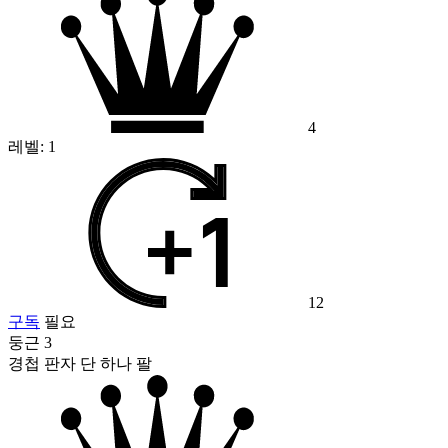
4
레벨:
1
12
구독
필요
둥근 3
경첩 판자 단 하나 팔