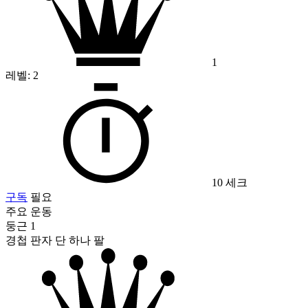
1
레벨:
2
10 세크
구독
필요
주요 운동
둥근 1
경첩 판자 단 하나 팔