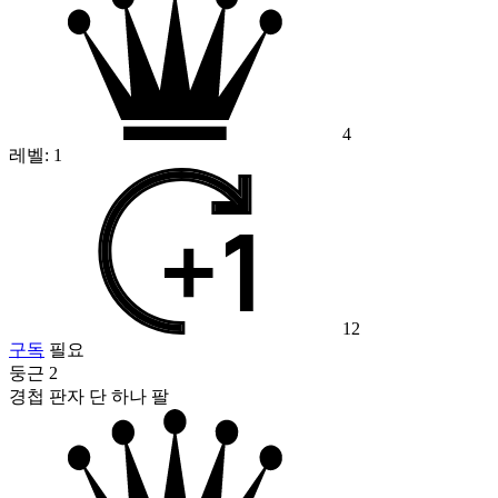
4
레벨:
1
12
구독
필요
둥근 2
경첩 판자 단 하나 팔