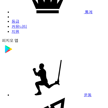
통계
등급
커뮤니티
지원
피지오 앱
운동