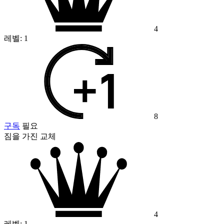
4
레벨:
1
8
구독
필요
짐을 가진 교체
4
레벨:
1