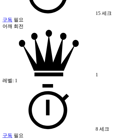
15 세크
구독
필요
어깨 회전
1
레벨:
1
8 세크
구독
필요