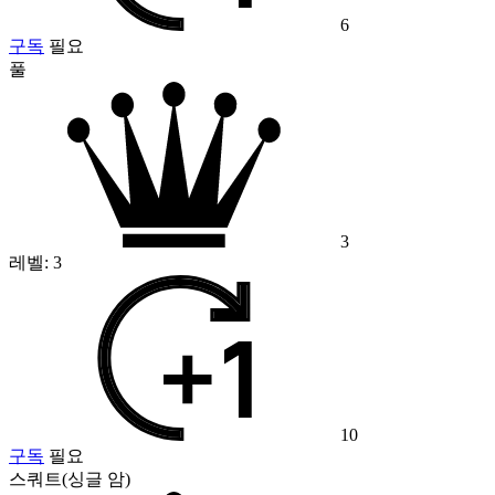
6
구독
필요
풀
3
레벨:
3
10
구독
필요
스쿼트(싱글 암)