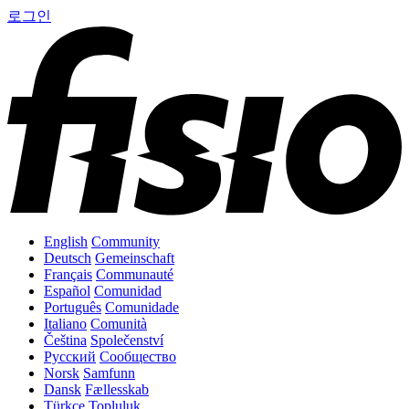
로그인
English
Community
Deutsch
Gemeinschaft
Français
Communauté
Español
Comunidad
Português
Comunidade
Italiano
Comunità
Čeština
Společenství
Русский
Сообщество
Norsk
Samfunn
Dansk
Fællesskab
Türkçe
Topluluk