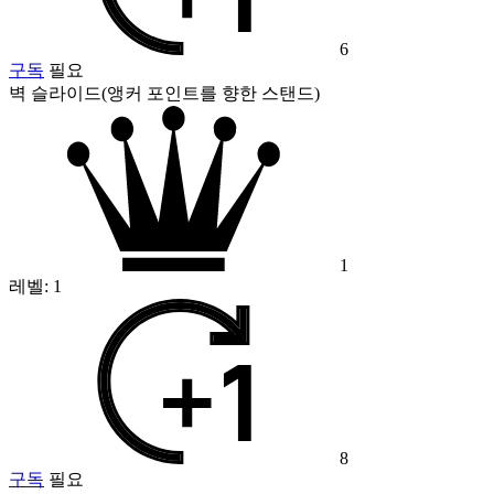
6
구독
필요
벽 슬라이드(앵커 포인트를 향한 스탠드)
1
레벨:
1
8
구독
필요