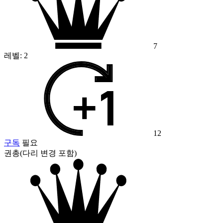
7
레벨:
2
12
구독
필요
권총(다리 변경 포함)