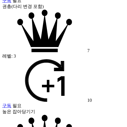
구독
필요
권총(다리 변경 포함)
7
레벨:
3
10
구독
필요
높은 잡아당기기