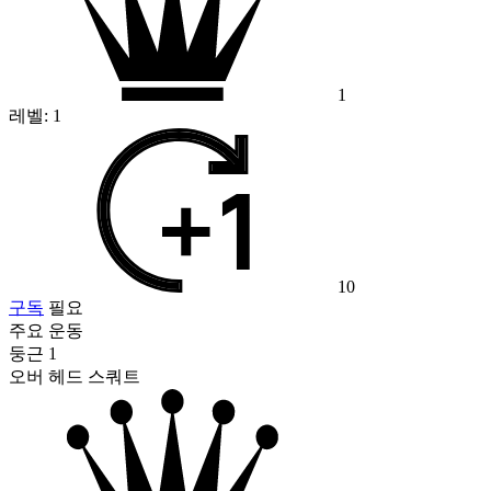
1
레벨:
1
10
구독
필요
주요 운동
둥근 1
오버 헤드 스쿼트