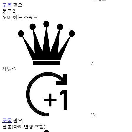
구독
필요
둥근 2
오버 헤드 스쿼트
7
레벨:
2
12
구독
필요
권총(다리 변경 포함)