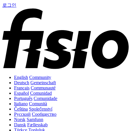
로그인
English
Community
Deutsch
Gemeinschaft
Français
Communauté
Español
Comunidad
Português
Comunidade
Italiano
Comunità
Čeština
Společenství
Русский
Сообщество
Norsk
Samfunn
Dansk
Fællesskab
Türkçe
Topluluk