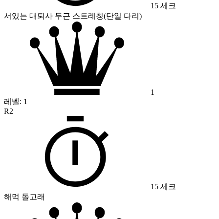
15 세크
서있는 대퇴사 두근 스트레칭(단일 다리)
1
레벨:
1
R2
15 세크
해먹 돌고래