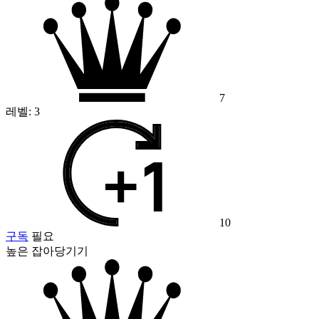
7
레벨:
3
10
구독
필요
높은 잡아당기기