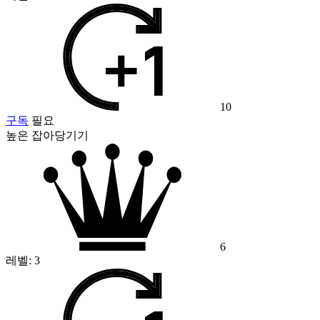
10
구독
필요
높은 잡아당기기
6
레벨:
3