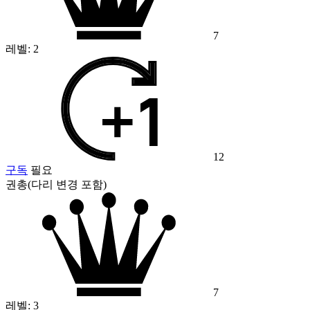
7
레벨:
2
12
구독
필요
권총(다리 변경 포함)
7
레벨:
3