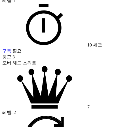
레벨:
1
10 세크
구독
필요
둥근 3
오버 헤드 스쿼트
7
레벨:
2