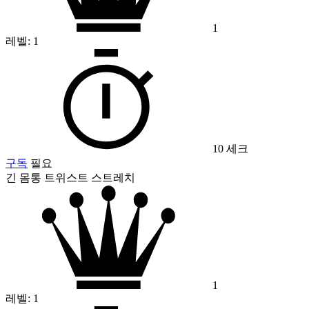
1
레벨:
1
10 세크
구독
필요
긴 몸통 트위스트 스트레치
1
레벨:
1