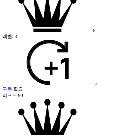
6
레벨:
3
12
구독
필요
리프트 90