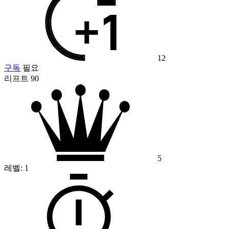
12
구독
필요
리프트 90
5
레벨:
1