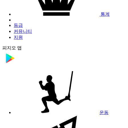
통계
등급
커뮤니티
지원
피지오 앱
운동