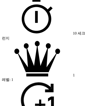
10 세크
런지
1
레벨:
1