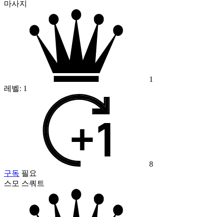
마사지
1
레벨:
1
8
구독
필요
스모 스쿼트