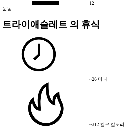
12
운동
트라이애슬레트 의 휴식
~26 미니
~312 킬로 칼로리