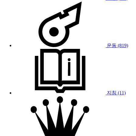
운동 (819)
지침 (11)