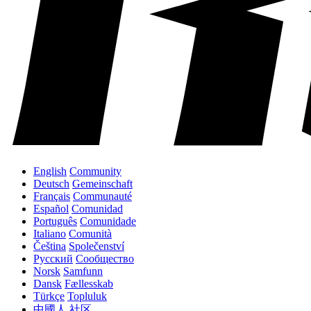
English
Community
Deutsch
Gemeinschaft
Français
Communauté
Español
Comunidad
Português
Comunidade
Italiano
Comunità
Čeština
Společenství
Русский
Сообщество
Norsk
Samfunn
Dansk
Fællesskab
Türkçe
Topluluk
中國人
社区