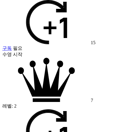
15
구독
필요
수영 시작
7
레벨:
2