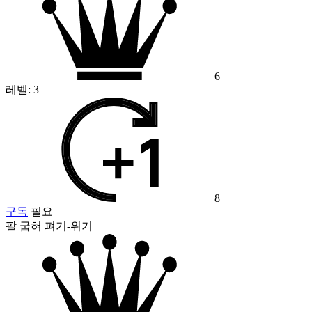
6
레벨:
3
8
구독
필요
팔 굽혀 펴기-위기