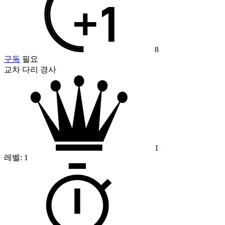
8
구독
필요
교차 다리 경사
1
레벨:
1