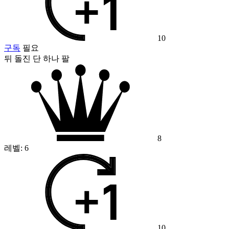
10
구독
필요
뒤 돌진 단 하나 팔
8
레벨:
6
10