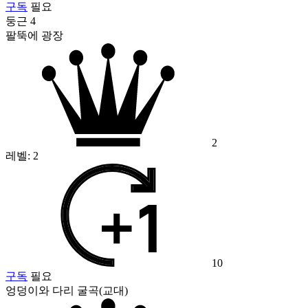
구독
필요
둥근 4
팔뚝에 광장
2
레벨:
2
10
구독
필요
엉덩이와 다리 굴곡(교대)