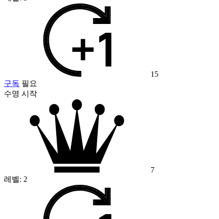
15
구독
필요
수영 시작
7
레벨:
2