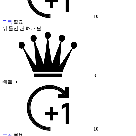
10
구독
필요
뒤 돌진 단 하나 팔
8
레벨:
6
10
구독
필요