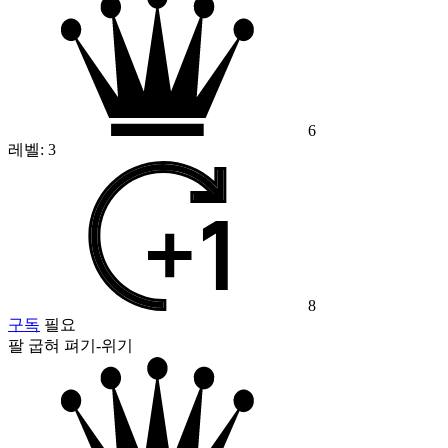
6
레벨:
3
8
구독
필요
팔 굽혀 펴기-위기