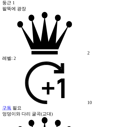
둥근 1
팔뚝에 광장
2
레벨:
2
10
구독
필요
엉덩이와 다리 굴곡(교대)