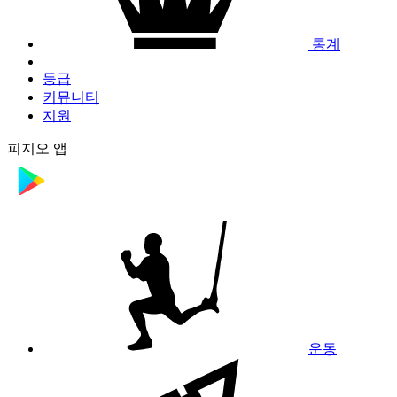
통계
등급
커뮤니티
지원
피지오 앱
운동