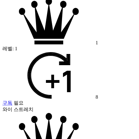
1
레벨:
1
8
구독
필요
와이 스트레치