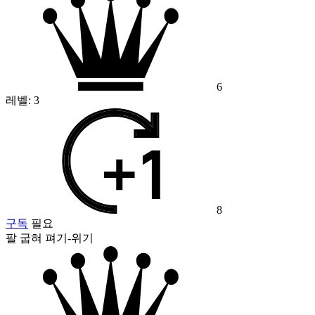
6
레벨:
3
8
구독
필요
팔 굽혀 펴기-위기