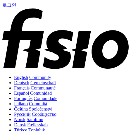
로그인
English
Community
Deutsch
Gemeinschaft
Français
Communauté
Español
Comunidad
Português
Comunidade
Italiano
Comunità
Čeština
Společenství
Русский
Сообщество
Norsk
Samfunn
Dansk
Fællesskab
Türkçe
Topluluk