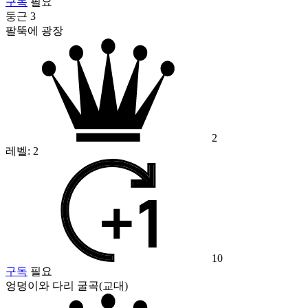
구독
필요
둥근 3
팔뚝에 광장
2
레벨:
2
10
구독
필요
엉덩이와 다리 굴곡(교대)