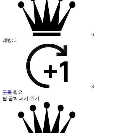
6
레벨:
3
8
구독
필요
팔 굽혀 펴기-위기