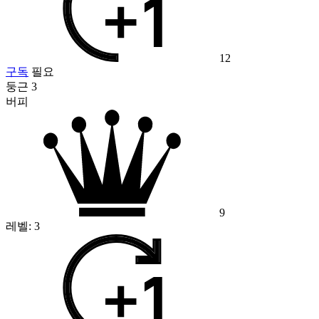
12
구독
필요
둥근 3
버피
9
레벨:
3