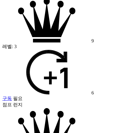
9
레벨:
3
6
구독
필요
점프 런지