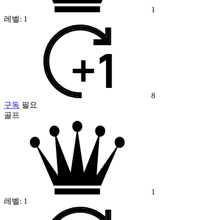
1
레벨:
1
8
구독
필요
골프
1
레벨:
1