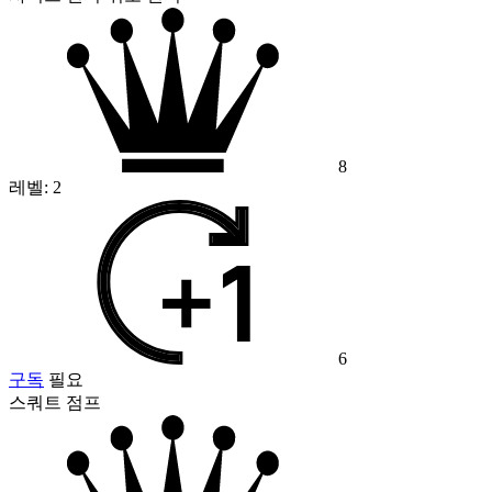
8
레벨:
2
6
구독
필요
스쿼트 점프