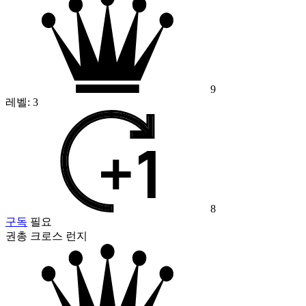
9
레벨:
3
8
구독
필요
권총 크로스 런지