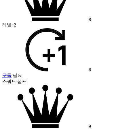
8
레벨:
2
6
구독
필요
스쿼트 점프
9