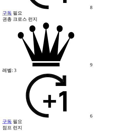
8
구독
필요
권총 크로스 런지
9
레벨:
3
6
구독
필요
점프 런지