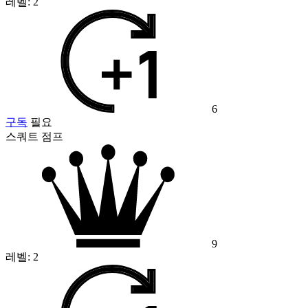
레벨:
2
6
구독
필요
스쿼트 점프
9
레벨:
2