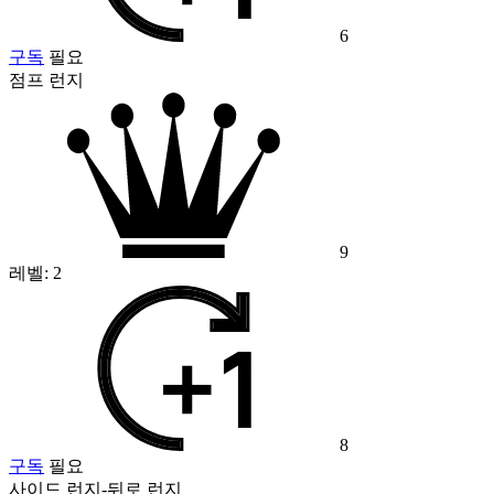
6
구독
필요
점프 런지
9
레벨:
2
8
구독
필요
사이드 런지-뒤로 런지