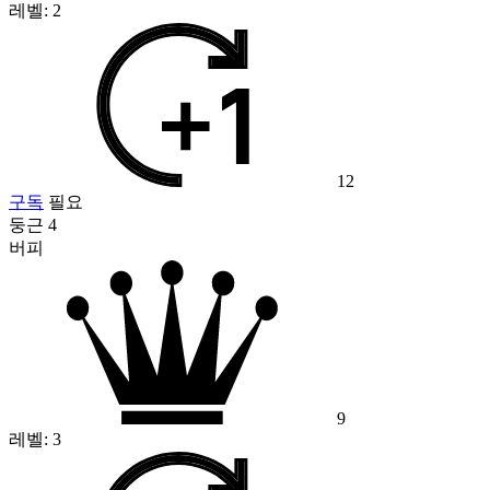
레벨:
2
12
구독
필요
둥근 4
버피
9
레벨:
3