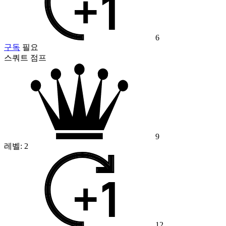
6
구독
필요
스쿼트 점프
9
레벨:
2
12