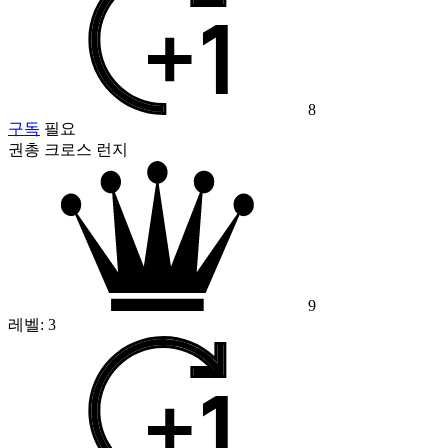
8
구독
필요
권총 크로스 런지
9
레벨:
3