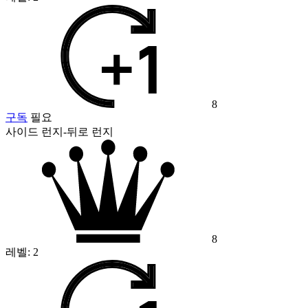
8
구독
필요
사이드 런지-뒤로 런지
8
레벨:
2