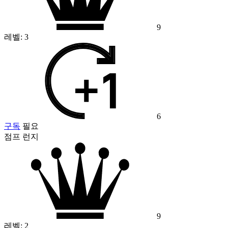
9
레벨:
3
6
구독
필요
점프 런지
9
레벨:
2