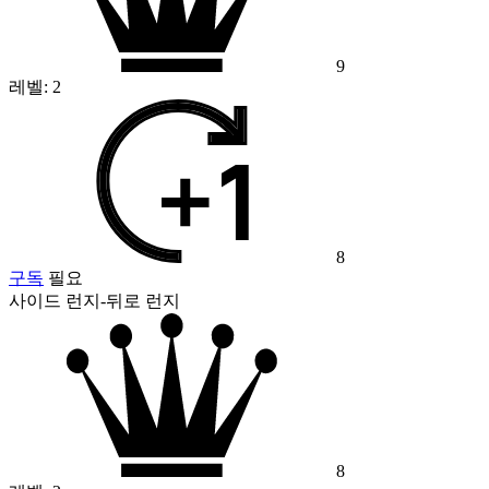
9
레벨:
2
8
구독
필요
사이드 런지-뒤로 런지
8