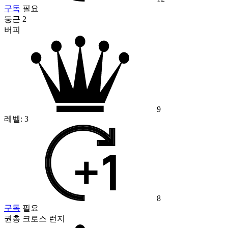
구독
필요
둥근 2
버피
9
레벨:
3
8
구독
필요
권총 크로스 런지