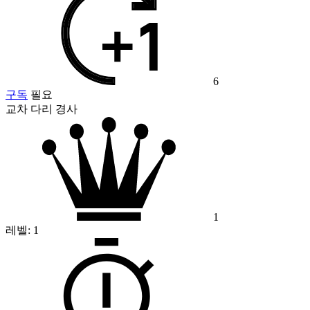
6
구독
필요
교차 다리 경사
1
레벨:
1