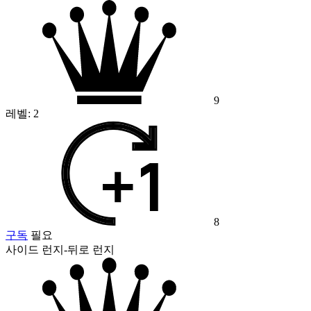
9
레벨:
2
8
구독
필요
사이드 런지-뒤로 런지