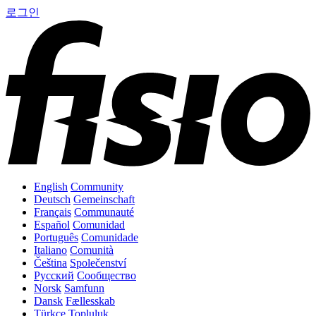
로그인
English
Community
Deutsch
Gemeinschaft
Français
Communauté
Español
Comunidad
Português
Comunidade
Italiano
Comunità
Čeština
Společenství
Русский
Сообщество
Norsk
Samfunn
Dansk
Fællesskab
Türkçe
Topluluk