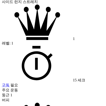
사이드 런지 스트레치
1
레벨:
1
15 세크
구독
필요
주요 운동
둥근 1
버피