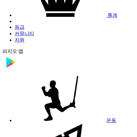
통계
등급
커뮤니티
지원
피지오 앱
운동