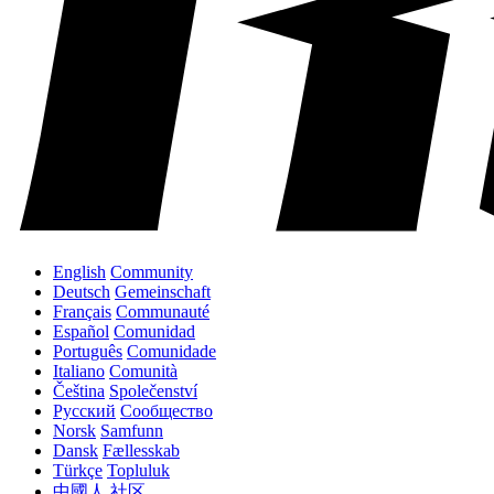
English
Community
Deutsch
Gemeinschaft
Français
Communauté
Español
Comunidad
Português
Comunidade
Italiano
Comunità
Čeština
Společenství
Русский
Сообщество
Norsk
Samfunn
Dansk
Fællesskab
Türkçe
Topluluk
中國人
社区