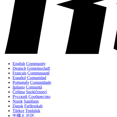
English
Community
Deutsch
Gemeinschaft
Français
Communauté
Español
Comunidad
Português
Comunidade
Italiano
Comunità
Čeština
Společenství
Русский
Сообщество
Norsk
Samfunn
Dansk
Fællesskab
Türkçe
Topluluk
中國人
社区