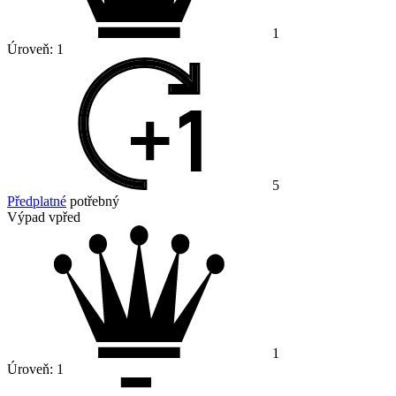
1
Úroveň:
1
5
Předplatné
potřebný
Výpad vpřed
1
Úroveň:
1