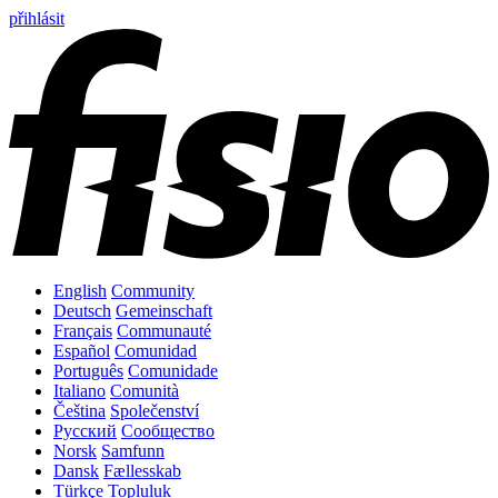
přihlásit
English
Community
Deutsch
Gemeinschaft
Français
Communauté
Español
Comunidad
Português
Comunidade
Italiano
Comunità
Čeština
Společenství
Русский
Сообщество
Norsk
Samfunn
Dansk
Fællesskab
Türkçe
Topluluk