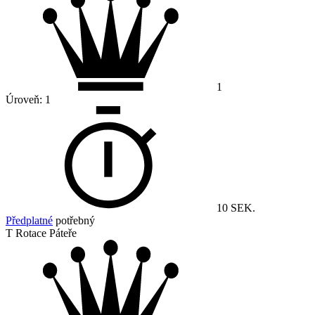
1
Úroveň:
1
10 SEK.
Předplatné
potřebný
T Rotace Páteře