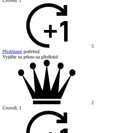
Úroveň:
1
5
Předplatné
potřebný
Vyjděte na prkno na předloktí
2
Úroveň:
1