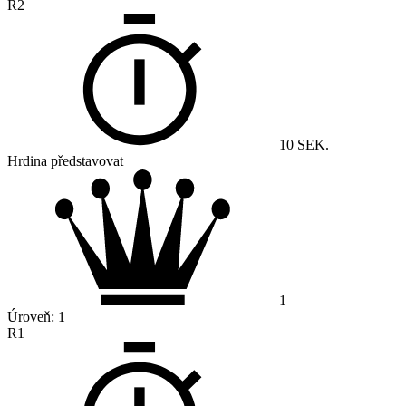
R2
10 SEK.
Hrdina představovat
1
Úroveň:
1
R1