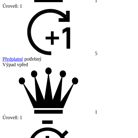
1
Úroveň:
1
5
Předplatné
potřebný
Výpad vpřed
1
Úroveň:
1