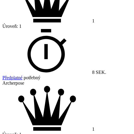
1
Úroveň:
1
8 SEK.
Předplatné
potřebný
Archerpose
1