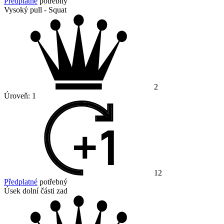
Předplatné
potřebný
Vysoký pull - Squat
2
Úroveň:
1
12
Předplatné
potřebný
Úsek dolní části zad