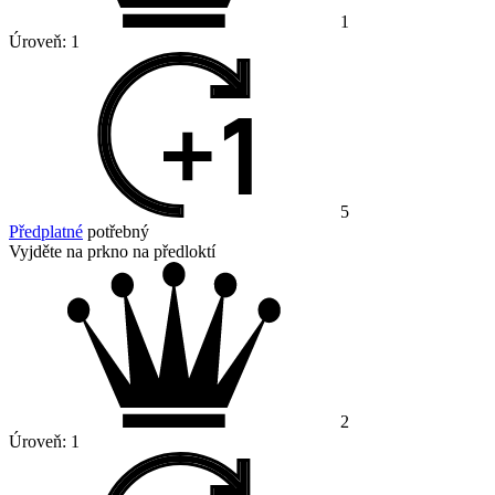
1
Úroveň:
1
5
Předplatné
potřebný
Vyjděte na prkno na předloktí
2
Úroveň:
1