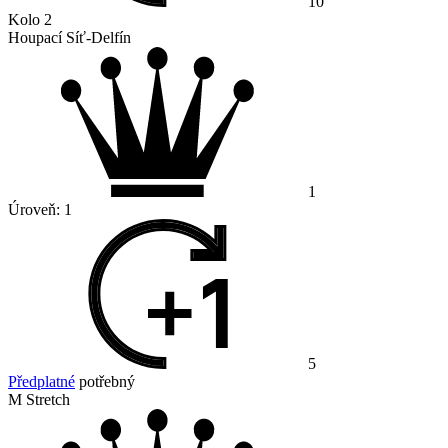
10
Kolo 2
Houpací Síť-Delfín
1
Úroveň:
1
5
Předplatné
potřebný
M Stretch