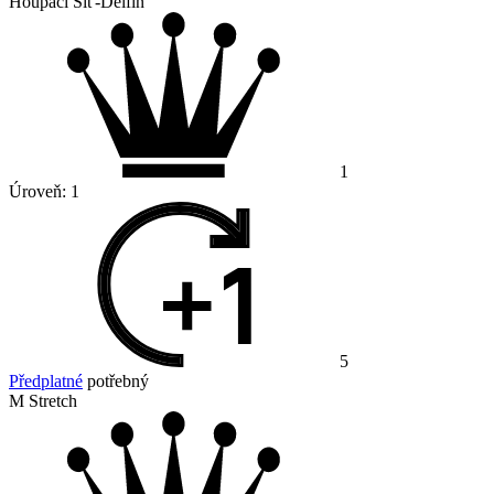
Houpací Síť-Delfín
1
Úroveň:
1
5
Předplatné
potřebný
M Stretch