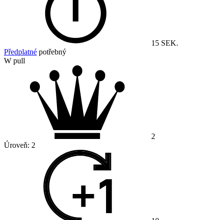
15 SEK.
Předplatné
potřebný
W pull
2
Úroveň:
2