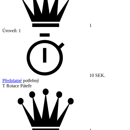
1
Úroveň:
1
10 SEK.
Předplatné
potřebný
T Rotace Páteře