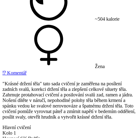
~504 kalorie
Žena
⁉️
Komentář
"Krásné držení těla" tato sada cvičení je zaměřena na posílení
zadních svalů, korekci držení těla a zlepšení celkové siluety těla.
Zahrnuje protahovací cvičení a posilování svalů zad, ramen a jádra.
Nošení dítěte v náručí, nepohodlné polohy těla během krmení a
spánku vedou ke svalové nerovnováze a špatnému držení těla. Toto
cvičení pomůže vyrovnat páteř a zmírnit napětí v bederním oddělení,
posílit svaly, otevřít hrudník a vytvořit krásné držení těla.
Hlavní cvičení
Kolo 1