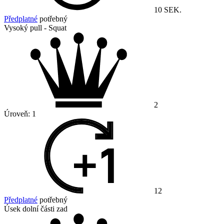
10 SEK.
Předplatné
potřebný
Vysoký pull - Squat
2
Úroveň:
1
12
Předplatné
potřebný
Úsek dolní části zad