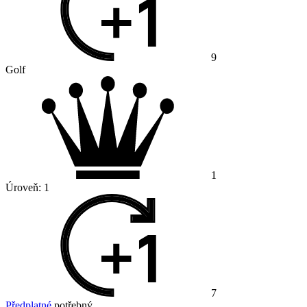
9
Golf
1
Úroveň:
1
7
Předplatné
potřebný