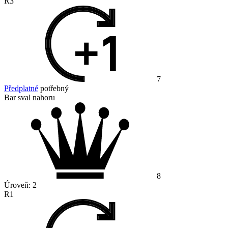
R3
7
Předplatné
potřebný
Bar sval nahoru
8
Úroveň:
2
R1