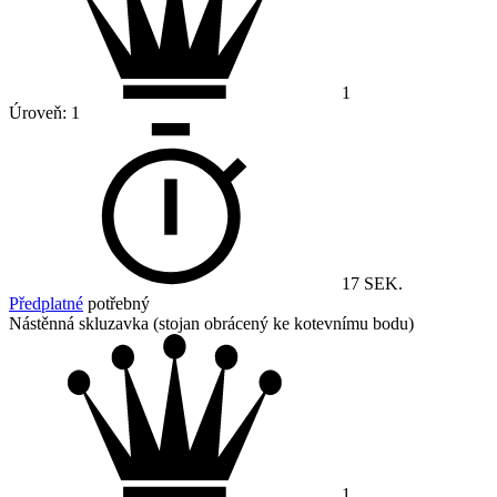
1
Úroveň:
1
17 SEK.
Předplatné
potřebný
Nástěnná skluzavka (stojan obrácený ke kotevnímu bodu)
1