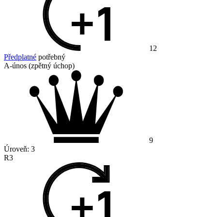
12
Předplatné
potřebný
A-únos (zpětný úchop)
9
Úroveň:
3
R3