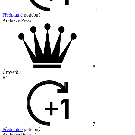
12
Předplatné
potřebný
Addukce Press-T
8
Úroveň:
3
R1
7
Předplatné
potřebný
Addukce Press-T