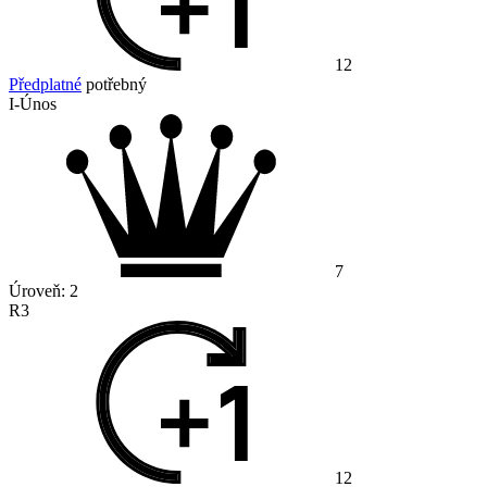
12
Předplatné
potřebný
I-Únos
7
Úroveň:
2
R3
12