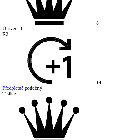
8
Úroveň:
1
R2
14
Předplatné
potřebný
T slide