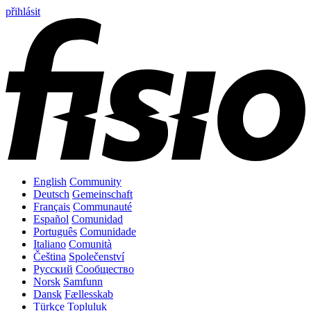
přihlásit
English
Community
Deutsch
Gemeinschaft
Français
Communauté
Español
Comunidad
Português
Comunidade
Italiano
Comunità
Čeština
Společenství
Русский
Сообщество
Norsk
Samfunn
Dansk
Fællesskab
Türkçe
Topluluk