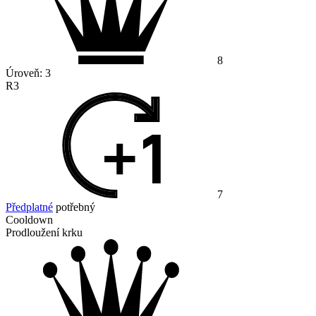
8
Úroveň:
3
R3
7
Předplatné
potřebný
Cooldown
Prodloužení krku