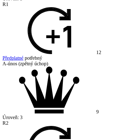
R1
12
Předplatné
potřebný
A-únos (zpětný úchop)
9
Úroveň:
3
R2