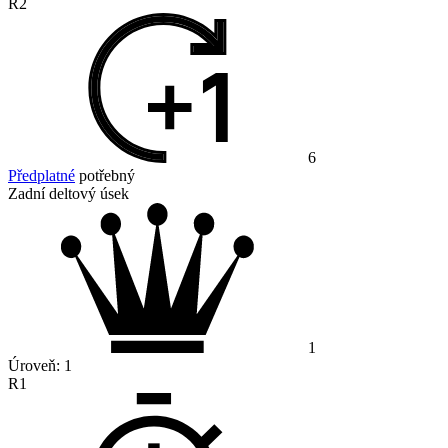
R2
6
Předplatné
potřebný
Zadní deltový úsek
1
Úroveň:
1
R1