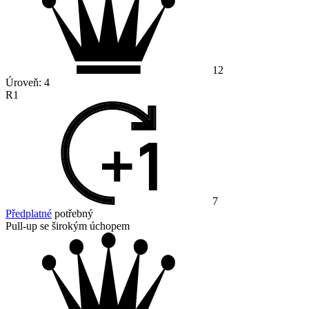
12
Úroveň:
4
R1
7
Předplatné
potřebný
Pull-up se širokým úchopem