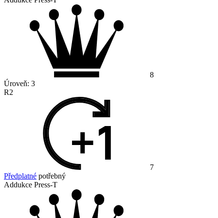
8
Úroveň:
3
R2
7
Předplatné
potřebný
Addukce Press-T