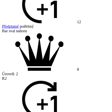
12
Předplatné
potřebný
Bar sval nahoru
8
Úroveň:
2
R2