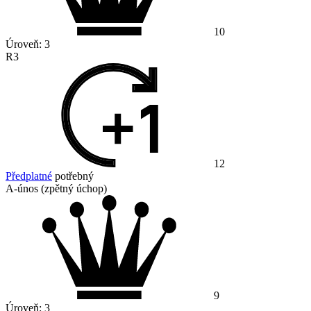
10
Úroveň:
3
R3
12
Předplatné
potřebný
A-únos (zpětný úchop)
9
Úroveň:
3