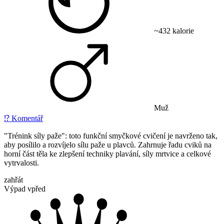
~432 kalorie
Muž
⁉️
Komentář
"Trénink síly paže": toto funkční smyčkové cvičení je navrženo tak,
aby posílilo a rozvíjelo sílu paže u plavců. Zahrnuje řadu cviků na
horní část těla ke zlepšení techniky plavání, síly mrtvice a celkové
vytrvalosti.
zahřát
Výpad vpřed