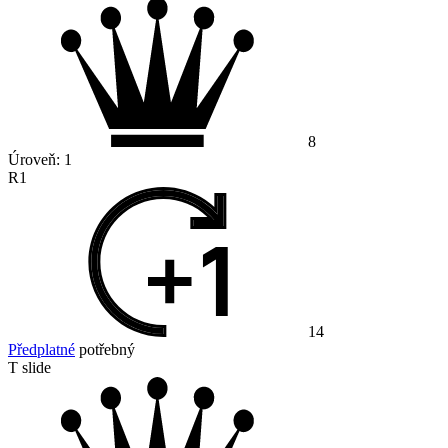
8
Úroveň:
1
R1
14
Předplatné
potřebný
T slide