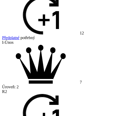
12
Předplatné
potřebný
I-Únos
7
Úroveň:
2
R2