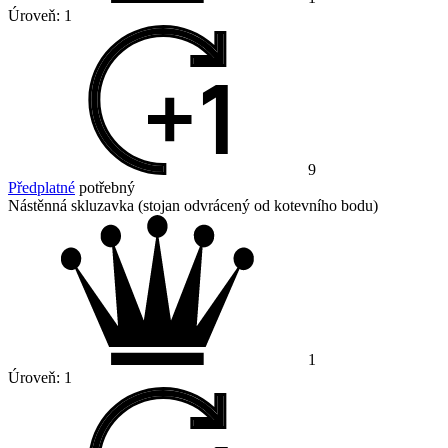
Úroveň:
1
9
Předplatné
potřebný
Nástěnná skluzavka (stojan odvrácený od kotevního bodu)
1
Úroveň:
1