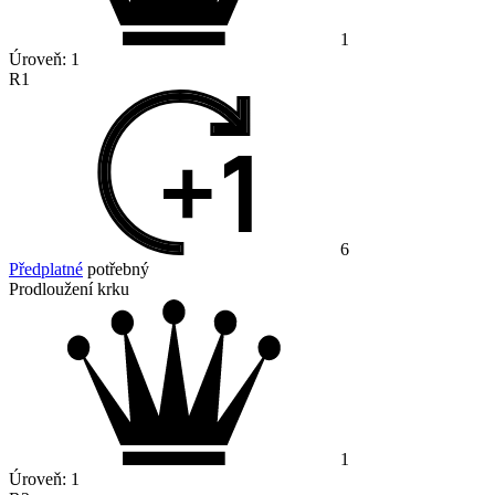
1
Úroveň:
1
R1
6
Předplatné
potřebný
Prodloužení krku
1
Úroveň:
1