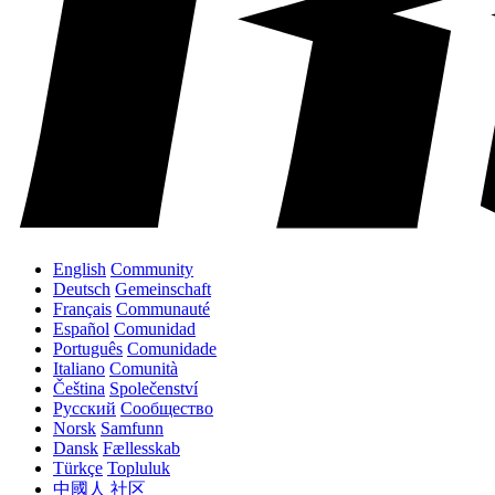
English
Community
Deutsch
Gemeinschaft
Français
Communauté
Español
Comunidad
Português
Comunidade
Italiano
Comunità
Čeština
Společenství
Русский
Сообщество
Norsk
Samfunn
Dansk
Fællesskab
Türkçe
Topluluk
中國人
社区