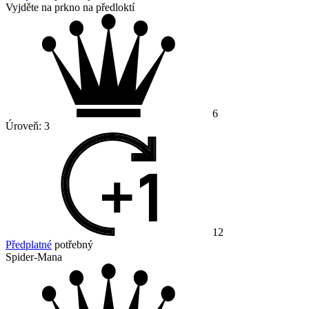
Vyjděte na prkno na předloktí
6
Úroveň:
3
12
Předplatné
potřebný
Spider-Mana