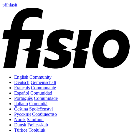
přihlásit
English
Community
Deutsch
Gemeinschaft
Français
Communauté
Español
Comunidad
Português
Comunidade
Italiano
Comunità
Čeština
Společenství
Русский
Сообщество
Norsk
Samfunn
Dansk
Fællesskab
Türkçe
Topluluk