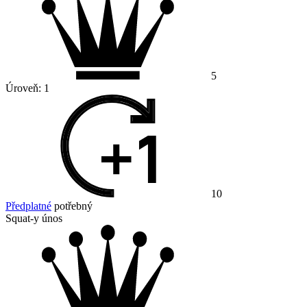
5
Úroveň:
1
10
Předplatné
potřebný
Squat-y únos