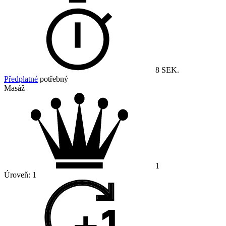
8 SEK.
Předplatné
potřebný
Masáž
1
Úroveň:
1