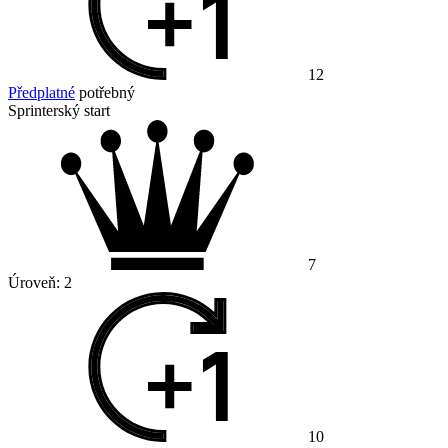
12
Předplatné
potřebný
Sprinterský start
7
Úroveň:
2
10