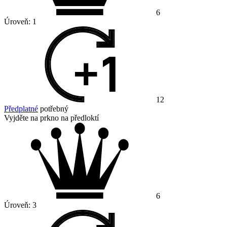
6
Úroveň:
1
12
Předplatné
potřebný
Vyjděte na prkno na předloktí
6
Úroveň:
3