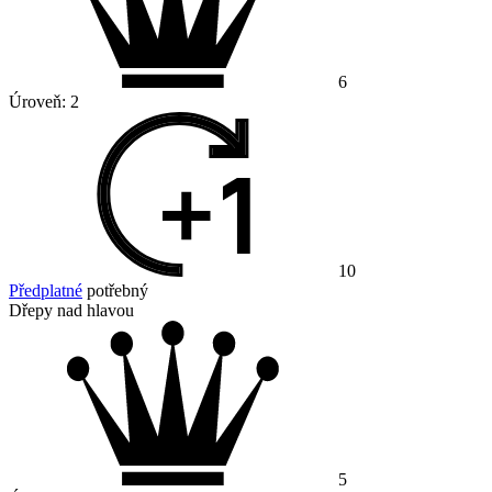
6
Úroveň:
2
10
Předplatné
potřebný
Dřepy nad hlavou
5