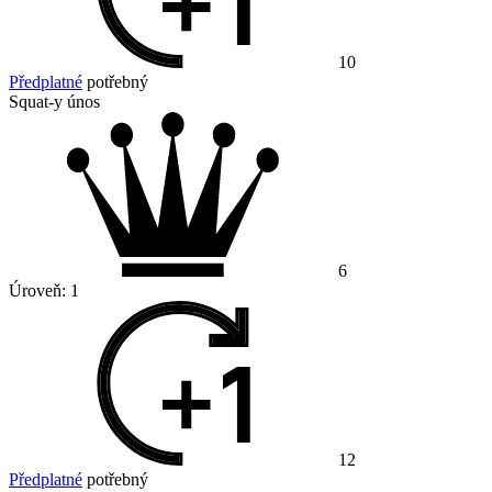
10
Předplatné
potřebný
Squat-y únos
6
Úroveň:
1
12
Předplatné
potřebný