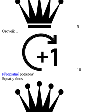
5
Úroveň:
1
10
Předplatné
potřebný
Squat-y únos