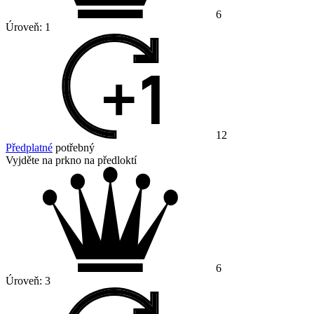
6
Úroveň:
1
12
Předplatné
potřebný
Vyjděte na prkno na předloktí
6
Úroveň:
3