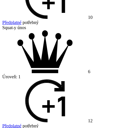
10
Předplatné
potřebný
Squat-y únos
6
Úroveň:
1
12
Předplatné
potřebný