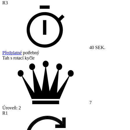
R3
40 SEK.
Předplatné
potřebný
Tah s rotací kyčle
7
Úroveň:
2
R1