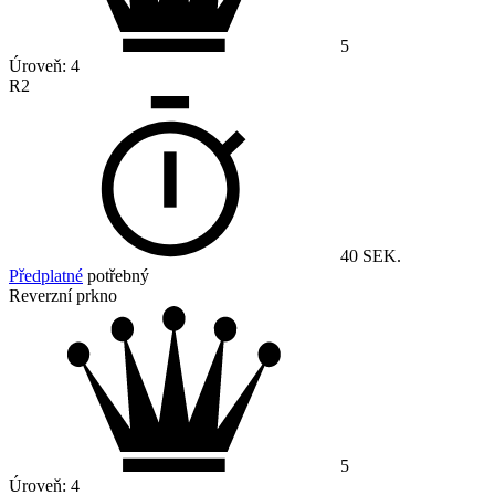
5
Úroveň:
4
R2
40 SEK.
Předplatné
potřebný
Reverzní prkno
5
Úroveň:
4