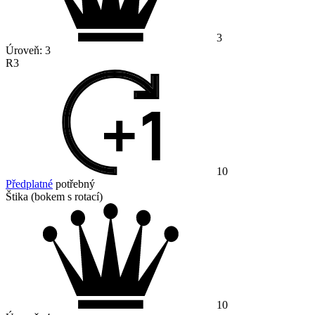
3
Úroveň:
3
R3
10
Předplatné
potřebný
Štika (bokem s rotací)
10