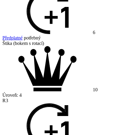
6
Předplatné
potřebný
Štika (bokem s rotací)
10
Úroveň:
4
R3