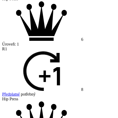
6
Úroveň:
1
R1
8
Předplatné
potřebný
Hip Press