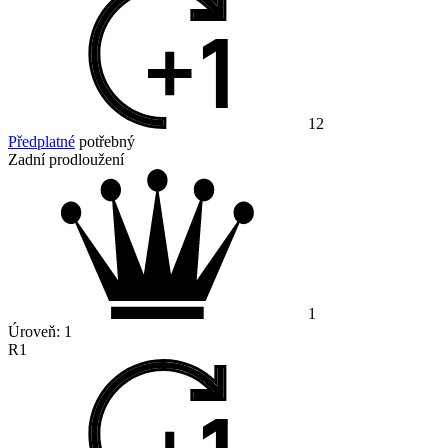
12
Předplatné
potřebný
Zadní prodloužení
1
Úroveň:
1
R1