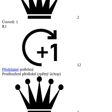
2
Úroveň:
1
R1
12
Předplatné
potřebný
Prodloužení předloktí (zpětný úchop)