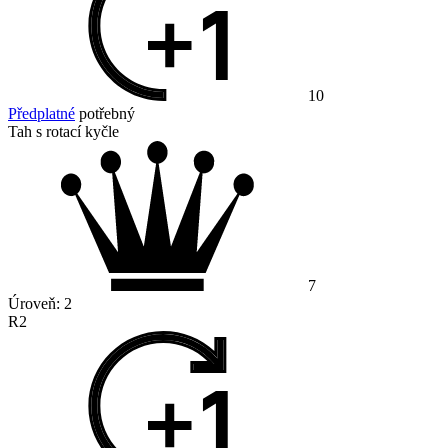
10
Předplatné
potřebný
Tah s rotací kyčle
7
Úroveň:
2
R2