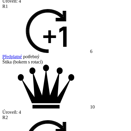
Úroveň:
4
R1
6
Předplatné
potřebný
Štika (bokem s rotací)
10
Úroveň:
4
R2