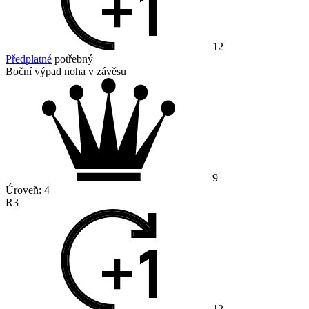
12
Předplatné
potřebný
Boční výpad noha v závěsu
9
Úroveň:
4
R3
12