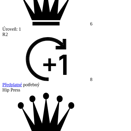
6
Úroveň:
1
R2
8
Předplatné
potřebný
Hip Press