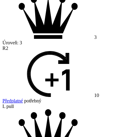
3
Úroveň:
3
R2
10
Předplatné
potřebný
L pull