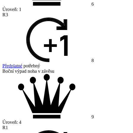
6
Úroveň:
1
R3
8
Předplatné
potřebný
Boční výpad noha v závěsu
9
Úroveň:
4
R1