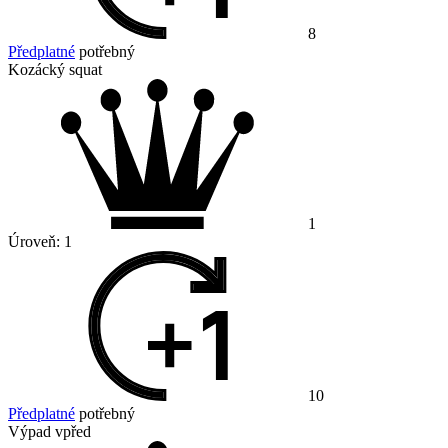
8
Předplatné
potřebný
Kozácký squat
1
Úroveň:
1
10
Předplatné
potřebný
Výpad vpřed