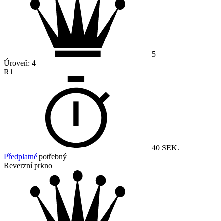
5
Úroveň:
4
R1
40 SEK.
Předplatné
potřebný
Reverzní prkno