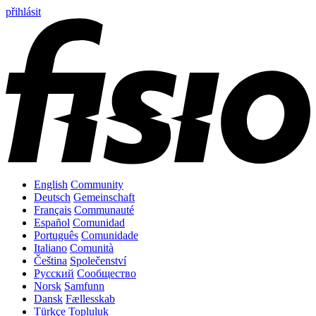
přihlásit
English
Community
Deutsch
Gemeinschaft
Français
Communauté
Español
Comunidad
Português
Comunidade
Italiano
Comunità
Čeština
Společenství
Русский
Сообщество
Norsk
Samfunn
Dansk
Fællesskab
Türkçe
Topluluk