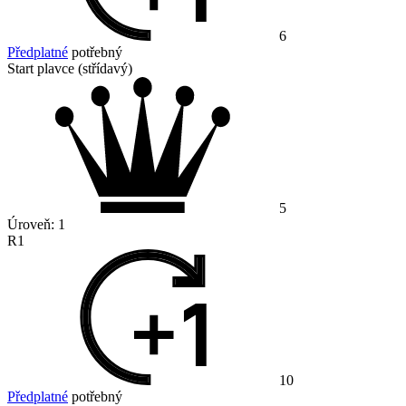
6
Předplatné
potřebný
Start plavce (střídavý)
5
Úroveň:
1
R1
10
Předplatné
potřebný