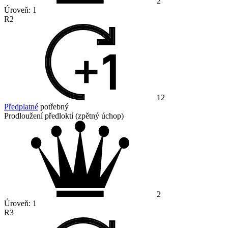
2
Úroveň:
1
R2
12
Předplatné
potřebný
Prodloužení předloktí (zpětný úchop)
2
Úroveň:
1
R3