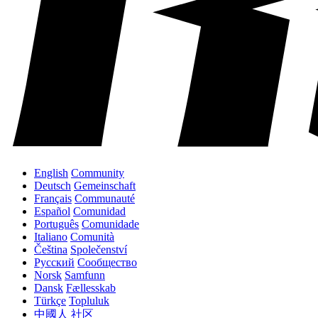
English
Community
Deutsch
Gemeinschaft
Français
Communauté
Español
Comunidad
Português
Comunidade
Italiano
Comunità
Čeština
Společenství
Русский
Сообщество
Norsk
Samfunn
Dansk
Fællesskab
Türkçe
Topluluk
中國人
社区