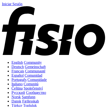
Iniciar Sesión
English
Community
Deutsch
Gemeinschaft
Français
Communauté
Español
Comunidad
Português
Comunidade
Italiano
Comunità
Čeština
Společenství
Русский
Сообщество
Norsk
Samfunn
Dansk
Fællesskab
Türkçe
Topluluk