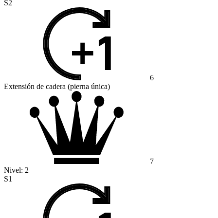
S2
6
Extensión de cadera (pierna única)
7
Nivel:
2
S1