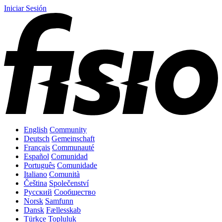
Iniciar Sesión
English
Community
Deutsch
Gemeinschaft
Français
Communauté
Español
Comunidad
Português
Comunidade
Italiano
Comunità
Čeština
Společenství
Русский
Сообщество
Norsk
Samfunn
Dansk
Fællesskab
Türkçe
Topluluk